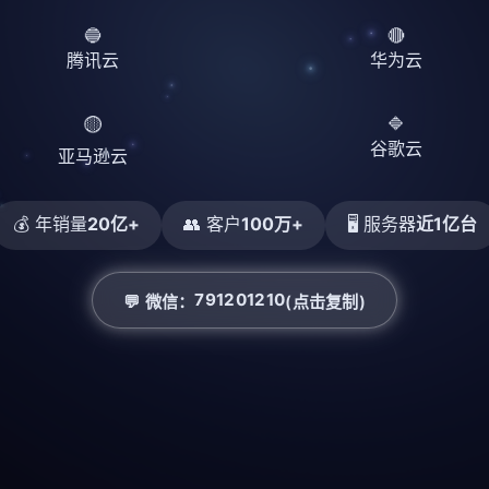
🔴
🔵
腾讯云
华为云
🔷
🟡
谷歌云
亚马逊云
💰 年销量
20亿+
👥 客户
100万+
🖥️ 服务器
近1亿台
791201210
💬 微信：
(点击复制)