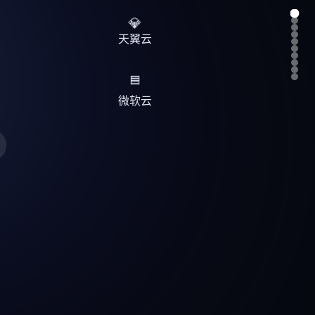
💎
天翼云
🟦
微软云