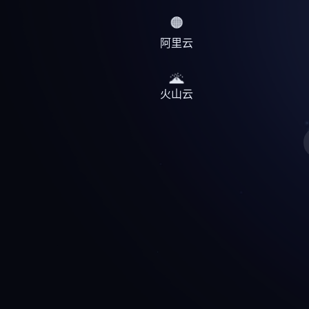
🟠
阿里云
🌋
火山云