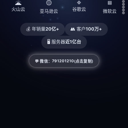
🟡
🌋
🔷
🟦
火山云
谷歌云
亚马逊云
微软云
💰 年销量
20亿+
👥 客户
100万+
🖥️ 服务器
近1亿台
791201210
💬 微信：
(点击复制)