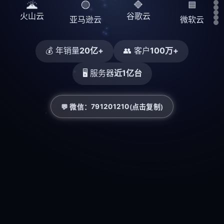
🌋
🔷
🟡
🟦
火山云
谷歌云
亚马逊云
微软云
💰 年销量
20亿+
👥 客户
100万+
🖥️ 服务器
近1亿台
791201210
💬 微信：
(点击复制)