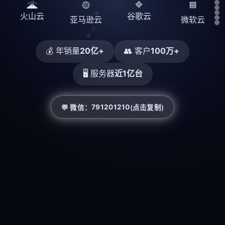
🌋
🔷
🟡
🟦
火山云
谷歌云
亚马逊云
微软云
💰 年销量
20亿+
👥 客户
100万+
🖥️ 服务器
近1亿台
791201210
💬 微信：
(点击复制)