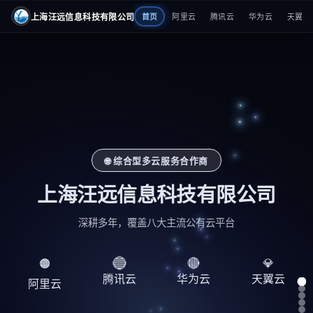
上海汪远信息科技有限公司
首页
阿里云
腾讯云
华为云
天翼云
🌐 综合型多云服务合作商
上海汪远信息科技有限公司
深耕多年，覆盖八大主流公有云平台
🔵
🔴
💎
🟠
腾讯云
华为云
天翼云
阿里云