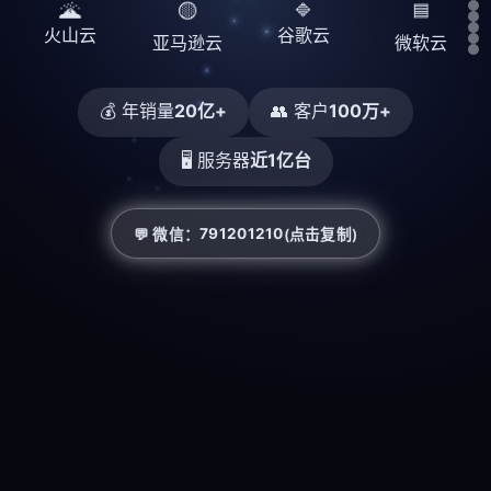
🌋
🔷
🟡
🟦
火山云
谷歌云
亚马逊云
微软云
💰 年销量
20亿+
👥 客户
100万+
🖥️ 服务器
近1亿台
791201210
💬 微信：
(点击复制)