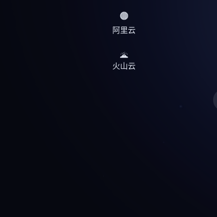
🟠
阿里云
🌋
火山云