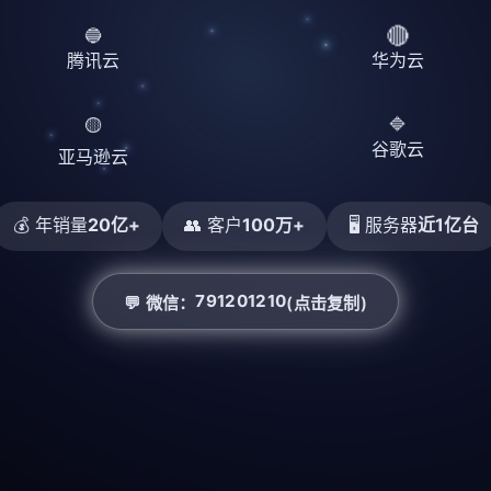
🔴
🔵
腾讯云
华为云
🔷
🟡
谷歌云
亚马逊云
💰 年销量
20亿+
👥 客户
100万+
🖥️ 服务器
近1亿台
791201210
💬 微信：
(点击复制)