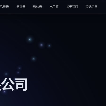
亚马逊云
谷歌云
微软云
电子签
关于我们
资讯信息
限公司