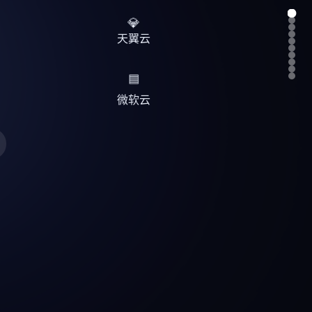
💎
天翼云
🟦
微软云