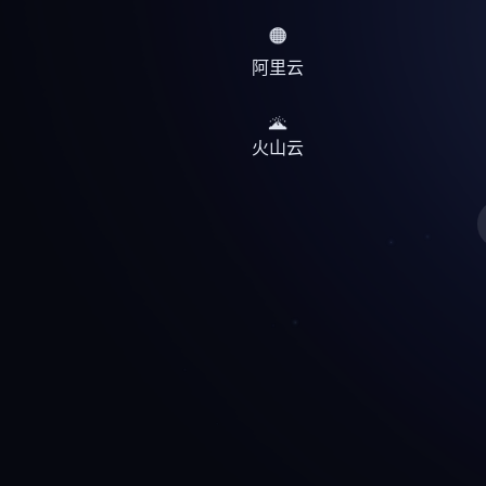
🟠
阿里云
🌋
火山云