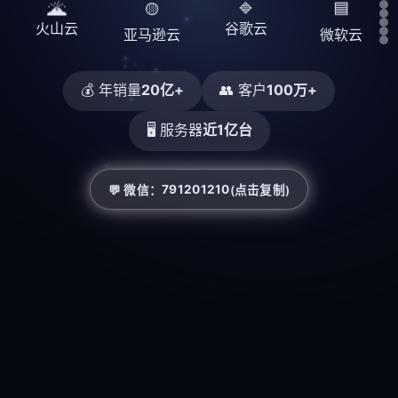
🌋
🟦
🟡
🔷
火山云
谷歌云
亚马逊云
微软云
💰 年销量
20亿+
👥 客户
100万+
🖥️ 服务器
近1亿台
791201210
💬 微信：
(点击复制)