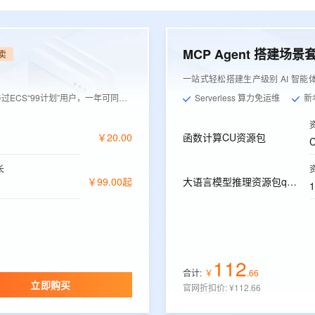
MCP Agent 搭建场景
卖
一站式轻松搭建生产级别 AI 智能
ECS“99计划”用户，一年可同价续费1次
Serverless 算力免运维
新
￥
20
.
00
函数计算CU资源包
长
￥
99
.
00
起
大语言模型推理资源包qwen-plus
112
合计:
￥
.
66
立即购买
官网折扣价
:
¥112.66