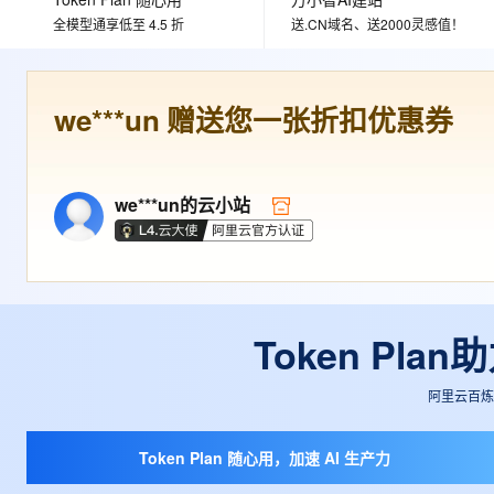
大数据开发治理平台 Data
AI 产品 免费试用
网络
安全
云开发大赛
全模型通享低至 4.5 折
送.CN域名、送2000灵感值！
Tableau 订阅
1亿+ 大模型 tokens 和 
可观测
入门学习赛
中间件
AI空中课堂在线直播课
云防火墙
140+云产品 免费试用
大模型服务
上云与迁云
we***un
赠送您一张折扣优惠券
云原生的云上边界网络安全
产品新客免费试用，最长1
数据库
生态解决方案
千问AI平台-Token Plan
企业出海
大模型ACA认证体验
大数据计算
助力企业全员 AI 认知与能
行业生态解决方案
政企业务
we***un
的云小站
媒体服务
千问AI平台-模型体验
开发者生态解决方案
在线体验全尺寸、多种模态
企业服务与云通信
AI 开发和 AI 应用解决
Happy 系列大模型
域名与网站
终端用户计算
Token Pl
Serverless
大模型解决方案
阿里云百炼大
开发工具
快速部署 Dify，高效搭建 
Token Plan 随心用，加速 AI 生产力
迁移与运维管理