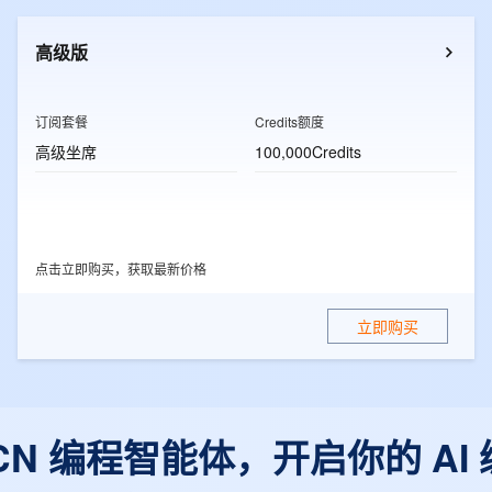
一个 AI 助手
超强辅助，Bol
即刻拥有 DeepSeek-R1 满血版
在企业官网、通讯软件中为客户提供 AI 客服
高级版
多种方案随心选，轻松解锁专属 DeepSeek
订阅套餐
Credits额度
高级坐席
100,000Credits
点击立即购买，获取最新价格
立即购买
r CN 编程智能体，开启你的 AI