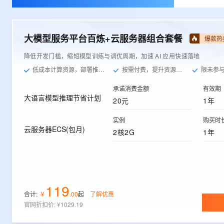
大模型服务平台百炼+云服务器组合套餐
爆款热
降低开发门槛，缩短模型训练与调优周期，加速 AI 应用快速落地
低成本计算资源，部署推理服务
按需付费，提升资源利用率
限未参与过
承诺消费金额
有效期
大语言模型推理节省计划
20元
1年
实例
购买时
云服务器ECS(包月)
2核2G
1年
119
合计:
￥
.
00
起
了解优惠
官网折扣价
:
¥1029.19