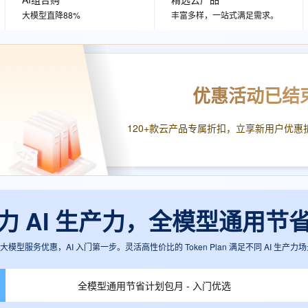
服务生态伙伴
视觉 Coding、空间感知、多模态思考等全面升级
1M上下文，专为长程任务能力而生
云工开物
企业应用
Works
Night Plan 支持 Qwen 3.8-Max
云原生大数据计算服务 MaxCompute
AI 办公
容器服务 Kub
NEW
大模型直降88%
丰富多样，一站式满足需求。
Red Hat
30+ 款产品免费体验
Data Agent 驱动的一站式 Data+AI 开发治理平台
夜间 5 折，Qwen/Meoo/TokenPlan 客户专享
面向分析的企业级SaaS模式云数据仓库
AI智能应用
提供一站式管
科研合作
ERP
堂（旗舰版）
SUSE
智能客服
AI 应用构建
大模型原生
CRM
防护产品
2个月
自动承接线索
建站小程序
Qoder
优惠活动已结
大模型服务平台百炼-应用模版
OA 办公系统
HOT
NEW
面向真实软件
个人版上线、团队版降价；千问3.8-Max首发发尝鲜
丰富多元化的应用模版和解决方案
力提升
财税管理
模板建站
120+款云产品专属折扣，立享新用户优惠
万有无界
大模型服务平台百炼-智能体
400电话
定制建站
的模型效果
灵活可视化地构建企业级 Agent
方案
广告营销
模板小程序
秒悟
人工智能平台 PAI
定制小程序
云端极速 AI 
新一代 AI 视频生成模型，深度适配广告营销等场景
AI Native 的算法工程平台，一站式完成建模、训练、推理服务部署
an助力 AI 生产力，全模型通用节
APP 开发
建站系统
模型服务优惠，AI 入门第一步。灵活高性价比的 Token Plan 满足不同 AI 生产力场
AI 应用
10分钟微调：让0.6B模型媲美235B模
多模态数据信
全模型通用节省计划包月 - 入门优选
型
依托云原生高可用架构,实现Dify私有化部署
用1%尺寸在特定领域达到大模型90%以上效果