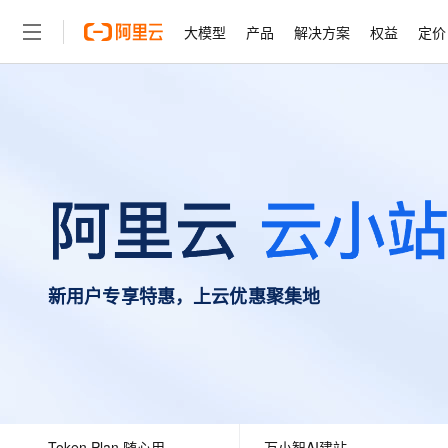
大模型
产品
解决方案
权益
定价
大模型
产品
解决方案
权益
定价
云市场
伙伴
服务
了解阿里云
精选产品
精选解决方案
普惠上云
产品定价
精选商城
成为销售伙伴
售前咨询
为什么选择阿里云
千问AI平台
了解云产品的定价详情
大模型服务平台百炼
睿译宝，AI翻译排版一
普惠上云 官方力荐
分销伙伴
在线服务
网站建设
什么是云计算
大
大模型服务与应用平台
上传文档即自动完成翻译和
云服务器38元/年起，超
咨询伙伴
多端小程序
技术领先
云上成本管理
售后服务
轻量应用服务器
GLM-5.2：长任务时代
官方推荐返现计划
大模型
精选产品
精选解决方案
Salesforce 国际版订阅
稳定可靠
管理和优化成本
推荐新用户得奖励，单订单
销售伙伴合作计划
自助服务
友盟天域
安全合规
人工智能与机器学习
AI
文本生成
云数据库 RDS
Hermes Agent，打造
云工开物
无影生态合作计划
在线服务
新用户专享特惠，上云优惠聚集地
观测云
分析师报告
自主进化，持久记忆，越用
高校专属算力普惠，学生认
计算
互联网应用开发
Qwen3.8-Max
HOT
Salesforce On Alibaba C
工单服务
智能体时代全能旗舰模型
Tuya 物联网平台阿里云
研究报告与白皮书
人工智能平台 PAI
快速拥有专属 OpenClaw
大模
Consulting Partner 合
大数据
容器
免费试用
短信专区
一站式AI开发、训练和推
蓝凌 OA
Qwen3.7-Plus
AI 大模型销售与服务生
现代化应用
存储
天池大赛
能看、能想、能动手的多模
云解析DNS
解决方案免费试用 新老
电子合同
最高领取价值200元试用
安全
网络与CDN
AI 算法大赛
Qwen3-VL-Plus
畅捷通
Token Plan 随心用
万小智AI建站