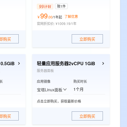
限1件
99
了解优惠
￥
.
00
/1年
起
官网折扣价
:
¥1009.19/1年
即购买
立即购买
.5GiB
轻量应用服务器2vCPU 1GiB
速
服务器面板
长
应用镜像
购买时长
1个月
宝塔Linux面板
点击立即购买，获取最新价格
即购买
立即购买