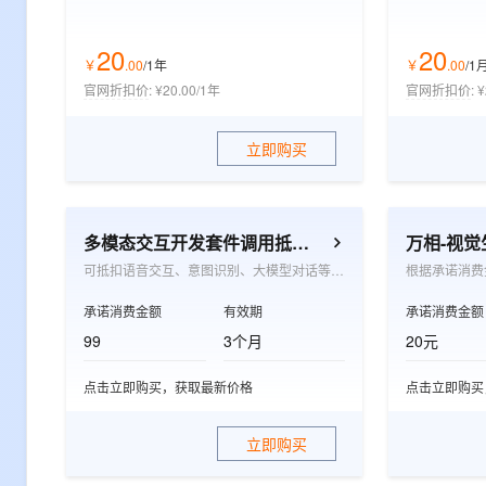
20
20
￥
.
00
/1年
￥
.
00
/1
官网折扣价
:
¥20.00/1年
官网折扣价
:
¥
立即购买
多模态交互开发套件调用抵扣包
万相-视
可抵扣语音交互、意图识别、大模型对话等多模态交互的按量付费项目，适用于眼镜、耳机、陪伴机器人、玩具、音箱及手机应用等软硬件场景
承诺消费金额
有效期
承诺消费金额
99
3个月
20元
点击立即购买，获取最新价格
点击立即购买
立即购买