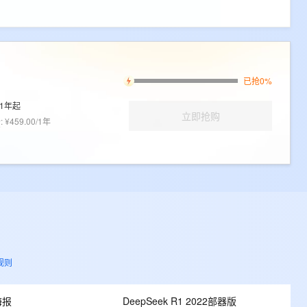
已抢0%
1年起
立即抢购
价
:
¥459.00/1年
规则
海报
DeepSeek R1 2022部器版