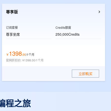
t.diy 一步搞定创意建站
构建大模型应用的安全防护体系
通过自然语言交互简化开发流程,全栈开发支持
通过阿里云安全产品对 AI 应用进行安全防护
尊享版
订阅套餐
Credits额度
尊享坐席
250,000Credits
1398
￥
.
00
/1个月
官网折扣价
:
¥1398.00/1个月
立即购买
 编程之旅