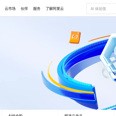
云市场
伙伴
服务
了解阿里云
AI 特惠
数据与 API
成为产品伙伴
企业增值服务
最佳实践
价格计算器
AI 场景体
基础软件
产品伙伴合
阿里云认证
市场活动
配置报价
大模型
自助选配和估算价格
步到位
智启 AI 普惠权益
产品生态集成认证中心
企业支持计划
云上春晚
域名与网站
Qwen Audio：打造专属 AI 语音助手
千问官方 MaaS 平台，为开发者和 Agent 而生，新用户赠送 1 亿 + tokens 额度
一句话生成原生
AI Coding
阿里云Maa
2026 阿里云
云服务器 E
为企业打
数据集
Windows
大模型认证
模型
NEW
NEW
格式还原
值低价云产品抢先购
至高享 1亿+免费 tokens，加速 Al 应用落地
提供智能易用的域名与建站服务
Qwen-Audio-3.0-Realtime 端到端实时语音角色扮演
输入一句话想法,
智能编程，一键
安全可靠、
产品生态伙伴
专家技术服务
云上奥运之旅
弹性计算合作
阿里云中企出
手机三要素
宝塔 Linux
全部认证
价格优势
开源旗舰模型
即刻拥有 DeepSeek-V4-Pro
阿里云 OPC 创新助力计划
千问大模型
一键部署幻兽
AI 电商营销
对象存储 O
大模型
产品生态伙伴工作台
企业增值服务台
云栖战略参考
云存储合作计
云栖大会
身份实名认证
CentOS
训练营
推动算力普惠，释放技术红利
最高返9万
真正可用的 1M 上下文,一次完成代码全链路开发
快速构建应用程序和网站，即刻迈出上云第一步
轻松解锁专属 DeepSeek-V4-Pro
至高百万元 Token 补贴，加速一人公司成长
多元化、高性能、安全可靠的大模型服务
一键购买专属
从图文生成到
云上的中国
数据库合作计
活动全景
短信
Docker
图片和
自进化智能体
5 分钟轻松部署专属 QwenPaw
Token Plan 模型订阅计划
数字证书管理服务（原SSL证书）
高效搭建 AI
AI 广告创作
无影云电脑
企业成长
NEW
HOT
信息公告
看见新力量
云网络合作计
OCR 文字识别
JAVA
越聪明
证享300元代金券
全托管，含MySQL、PostgreSQL、SQL Server、MariaDB多引擎
Qwen3.8-Max 首发尝鲜，限时加量 10 倍，夜间低至2折
实现全站 HTTPS，呈现可信的 Web 访问
从聊天伙伴进化为能主动干活的本地数字员工
图文、视频一
随时随地安
Kimi-K3
HappyHors
NEW
魔搭 Mode
loud
服务实践
官网公告
Kimi 最新旗舰模型，长程编程与推理利器
让文字生成流
金融模力时刻
Salesforce O
版
发票查验
全能环境
Claude Code + GStack 打造工程团队
千问办公，限时限量积分加倍
Qoder
低代码高效构
AI 建站
短信服务
型
NEW
作计划
计划
创新中心
魔搭 ModelSc
健康状态
理服务
让AI从“聊天伙伴”进化为能干活的“数字员工”
安装技能 GStack，拥有专属 AI 工程团队
你的AI工作搭子，覆盖日常办公高频场景
面向真实软件的智能体编程平台
0 代码专业建
客户案例
天气预报查询
操作系统
Deepseek-v4-pro
HappyHors
态合作计划
态智能体模型
旗舰 MoE 大模型，百万上下文与顶尖推理能力
图生视频，流
同享
万小智 AI 建站低至 15元/月
Qoder CN
AI 短剧/漫剧
云原生数据库 
快递物流查询
WordPress
成为服务伙
高校合作
点，立即开启云上创新
覆盖公网/内网、递归/权威、移动APP等全场景解析服务
送.CN域名，送备案服务码
基于千问大模型等，支持代码智能生成、研发智能问答
AI助力短剧
GLM-5.2
Wan2.7-T
Ubuntu
AI组合购
精选云产品