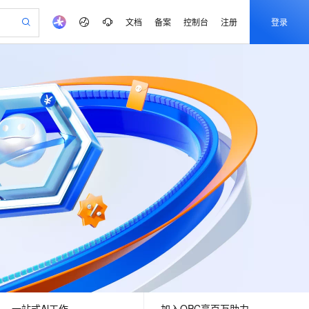
文档
备案
控制台
注册
登录
验
作计划
器
AI 活动
专业服务
服务伙伴合作计划
开发者社区
加入我们
产品动态
服务平台百炼
阿里云 OPC 创新助力计划
一站式生成采购清单，支持单品或批量购买
可编辑精美 PPT 文稿
S产品伙伴计划（繁花）
峰会
CS
造的大模型服务与应用开发平台
Agency Agents：拥有专属领域专家
AI 生产力先锋
Al MaaS 服务伙伴赋能合作
域名
博文
Careers
PolarDB Agentic Database
至高可申请百万元
 轻松生成专业的 PPT
开启高性价比 AI 编程新体验
弹性可伸缩的云计算服务
先锋实践拓展 AI 生产力的边界
发布
多领域专家智能体,一键组建 AI 虚拟交付团队
Token 补贴，五大权
计划
海大会
伙伴信用分合作计划
商标
问答
社会招聘
益加速 OPC 成功
帕鲁游戏服务器
SS
HappyHorse 打造一站式影视创作平台
飞天发布时刻
HOT
秒悟 Meoo CLI 支持一键部
划
备案
电子书
校园招聘
联机服务器，轻松开启游戏
视频创作，一键激活电商全链路生产力
稳定、安全、高性价比、高性能的云存储服务
所见，即是所愿
署项目至阿里云账号
可视化编排打通从文字构思到成片全链路闭环
更多支持
划
公司注册
镜像站
视频生成
语音识别与合成
 智能体与工作流应用
漫剧工坊：一站式动画创作平台
AI 实训营
Flink OSS 支持
合作伙伴培训与认证
划
上云迁移
站生成，高效打造优质广告素材
全接入的云上超级电脑
通过阿里云百炼高效搭建AI应用,助力高效开发
快速生产连贯的高质量长漫剧
从基础到进阶，Agent 创客手把手教你
AssumeRole 角色自定义
e-1.1-T2V
Qwen3-TTS-Flash
lScope
我要反馈
查询合作伙伴
畅细腻的高质量视频
离线语音合成大模型，多语言方言自适应，低延迟高稳定
n Alibaba Cloud ISV 合作
代维服务
建企业门户网站
10 分钟搭建微信、支付宝小程序
百炼 Qwen3.7-Flash 系列模
创新加速
ope
登录合作伙伴管理后台
我要建议
站，无忧落地极速上线
以可视化方式快速构建移动和 PC 门户网站
国内短信简单易用，安全可靠，秒级触达，全球覆盖200+国家和地区。
高效部署网站，快速应用到小程序
型发布
e-1.1-I2V
Cosyvoice-V3-Flash
安全
畅自然，细节丰富
高表现力语音合成大模型，语音克隆听感自然
我要投诉
PolarDB
上云场景组合购
伴
Qoder CN V1.7.0 发布
漫剧创作，剧本、分镜、视频高效生成
100%兼容MySQL、PostgreSQL，兼容Oracle，支持集中和分布式
覆盖90%+业务场景，专享组合折扣价
2V
VPN
Fun-ASR
一站式Al工作
加入OPC享百万助力