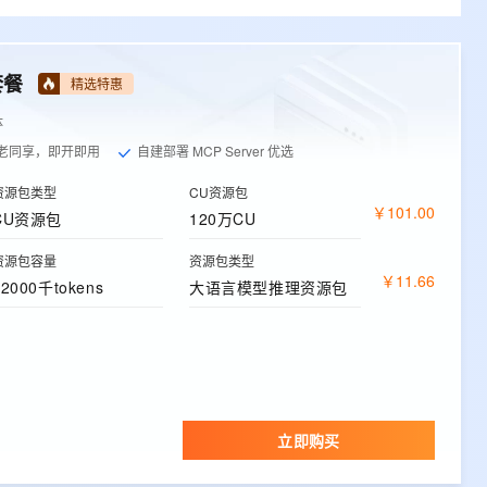
套餐
精选特惠
体
老同享，即开即用
自建部署 MCP Server 优选
资源包类型
CU资源包
￥
101
.
00
CU资源包
120万CU
资源包容量
资源包类型
￥
11
.
66
12000千tokens
大语言模型推理资源包
立即购买