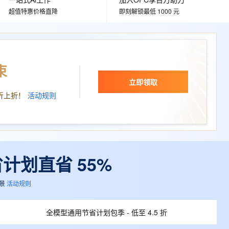
文戏情感细腻自然，动作戏激烈拳拳到肉，实现更强表演能力
支持中英文自由切换，具备更强的噪声鲁棒性
ernetes 版 ACK
云聚AI 严选权益
云安全中心 AI BAS 智能自动
SSL 证书
超值特惠价格直降
即刻解锁最低 1000 元
，一键激活高效办公新体验
理容器应用的 K8s 服务
精选AI产品，从模型到应用全链提效
化模拟渗透攻击产品发布
堡垒机
AI 用量加速计划
DataWorks ChatBI 会话支持
应用
防火墙
、识别商机，让客服更高效、服务更出色。
新老同享，达量后返
上传临时文件分析
千问办公
束
主机安全
NEW
的智能体编程平台
一站式AI生产力平台
立即领取
AI 应用及服务市场
折上折！
活动规则
伶鹊
企业级人与Agent协作平台，接入和调度多个数字员工
智能客服平台，对话机器人、对话分析、智能外呼
AI 应用
大模型服务平台百炼 - 全妙
大模型
应用创作平台
多模态内容创作工具，已接入 DeepSeek
自然语言处理
省计划直省 55%
数据标注
景
活动规则
机器学习
息提取
与 AI 智能体进行实时音视频通话
全模型通用节省计划包季 - 低至 4.5 折
从文本、图片、视频中提取结构化的属性信息
构建支持视频理解的 AI 音视频实时通话应用