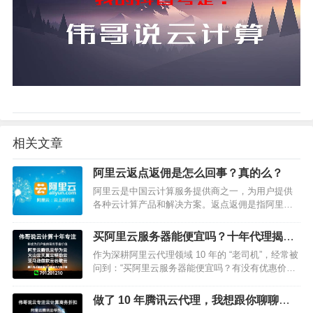
相关文章
阿里云返点返佣是怎么回事？真的么？
阿里云是中国云计算服务提供商之一，为用户提供
各种云计算产品和解决方案。返点返佣是指阿里云
在推广合作方案中，为合作伙伴提供的一种回报机
制。那么，阿里云的返点返佣到底是怎么回事？它
买阿里云服务器能便宜吗？十年代理揭秘
是否真实存在呢？本文将为…
3 大省钱攻略！
作为深耕阿里云代理领域 10 年的 “老司机”，经常被
问到：“买阿里云服务器能便宜吗？有没有优惠价
格？” 今天就用实打实的行业经验告诉你：不仅能便
宜，选对渠道还能省一大笔！ 这篇文章带你解锁阿
做了 10 年腾讯云代理，我想跟你聊聊返
里云服务…