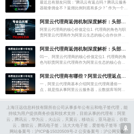
佣那些事儿​
最近总有朋友问我：“腾讯云有返点吗？腾讯云服务
器能拿佣金不？返佣比例到底有多少？” 作为一个在
腾讯云代理行业摸爬滚打了 10 年的 “老人”，今天就
来跟大家好好…
阿里云代理商返佣机制深度解析：头部代
理优势与企业合作策略
阿里云代理商的核心价值定位1. 代理商的角色与职
责阿里云代理商作为阿里云生态的核心合作伙伴，
承担着双重核心职能：• 产品销售：负责推广销售阿
里云全系列云产品，包括云服务器ECS、云数据库
阿里云代理商返佣机制深度解析：头部代
RDS、对象存…
理优势与企业合作策略
01一、阿里云代理商的核心价值定位1. 代理商的角
色与职责阿里云代理商作为阿里云生态的核心合作
伙伴，承担着双重核心职能：• 产品销售：负责推广
销售阿里云全系列云产品，包括云服务器ECS、云
阿里云代理商有哪些？阿里云代理返点是
数据库RDS…
真的么？
一，阿里云代理商基本介绍阿里云代理商通俗一
点，就是指从事阿里云云服务器，云数据库等阿里
云公有云产品销售的代理商，每销售一件阿里云公
有云产品出去，阿里云给予该代理商一定比例的提
成。在阿里云官方定义中，这…
上海汪远信息科技有限所在公司从事多年公有云和电子签代理，能
持续为用户提供商务价值和技术支持，目前从事的代理有：阿里
云，腾讯云，华为云，火山云，天翼云，移动云，亚马逊云，谷歌
云，微软云，腾讯电子签，法大大电子签，爱签电子签等！
网站备案号：
沪ICP备15020509号-2
公安备案号：
沪公网安备