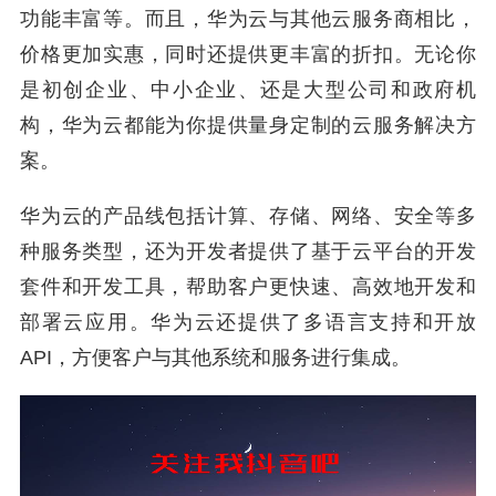
功能丰富等。而且，华为云与其他云服务商相比，
价格更加实惠，同时还提供更丰富的折扣。无论你
是初创企业、中小企业、还是大型公司和政府机
构，华为云都能为你提供量身定制的云服务解决方
案。
华为云的产品线包括计算、存储、网络、安全等多
种服务类型，还为开发者提供了基于云平台的开发
套件和开发工具，帮助客户更快速、高效地开发和
部署云应用。华为云还提供了多语言支持和开放
API，方便客户与其他系统和服务进行集成。