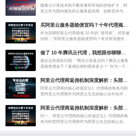
了大量企业和个人用户，为…
端新篇章，共享丰厚收益
随着云计算技术的不断发展和市场的持续扩大，阿
里云作为国内领先的云服务提供商，始终坚持与合
作伙伴共同成长的理念。为了更好地激发合作伙伴
的积极性，提高市场份额，阿里云在2024年对代理
买阿里云服务器能便宜吗？十年代理揭秘
返点返佣政策进行了全…
3 大省钱攻略！
作为深耕阿里云代理领域 10 年的 “老司机”，经常被
问到：“买阿里云服务器能便宜吗？有没有优惠价
格？” 今天就用实打实的行业经验告诉你：不仅能便
宜，选对渠道还能省一大笔！ 这篇文章带你解锁阿
做了 10 年腾讯云代理，我想跟你聊聊返
里云服务…
佣那些事儿​
最近总有朋友问我：“腾讯云有返点吗？腾讯云服务
器能拿佣金不？返佣比例到底有多少？” 作为一个在
腾讯云代理行业摸爬滚打了 10 年的 “老人”，今天就
来跟大家好好…
阿里云代理商返佣机制深度解析：头部代
理优势与企业合作策略
阿里云代理商的核心价值定位1. 代理商的角色与职
责阿里云代理商作为阿里云生态的核心合作伙伴，
承担着双重核心职能：• 产品销售：负责推广销售阿
里云全系列云产品，包括云服务器ECS、云数据库
阿里云代理商返佣机制深度解析：头部代
RDS、对象存…
理优势与企业合作策略
01一、阿里云代理商的核心价值定位1. 代理商的角
色与职责阿里云代理商作为阿里云生态的核心合作
伙伴，承担着双重核心职能：• 产品销售：负责推广
销售阿里云全系列云产品，包括云服务器ECS、云