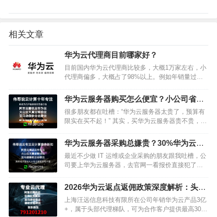
相关文章
华为云代理商目前哪家好？
目前国内华为云代理商比较多，大概1万家左右，小
代理商偏多，大概占了98%以上。例如年销量过亿
的代理商，则非常的少，全国不过一手之数。绝大
多数的小代理商，是望风而来，做一段时间，因为
华为云服务器购买怎么便宜？小公司省钱
成本问题，也会放弃这…
攻略来了！这样买立省好几千​
很多朋友都在吐槽：“华为云服务器太贵了，预算有
限实在买不起！” 其实，买华为云服务器贵不贵，关
键看你会不会选、会不会买。今天就来给大家分享
一套超实用的省钱攻略，小公司、创业团队也能轻
华为云服务器采购总嫌贵？30%华为云返
松用得起稳定又安全…
点返佣 + 旗舰级代理保障，这波省钱操作
最近不少做 IT 运维或企业采购的朋友跟我吐槽，公
别错过！
司要上华为云服务器，去官网一看报价直接犯了难
—— 按年付费算下来，比预期预算高出不少。要是
赶上业务扩张需要多台服务器，这笔开支更是让财
2026华为云返点返佣政策深度解析：头部
务部门直皱眉。…
代理返佣优势与企业合作指南
上海汪远信息科技有限所在公司年销华为云产品3亿
+，属于头部代理梯队，可为合作客户提供最高30%