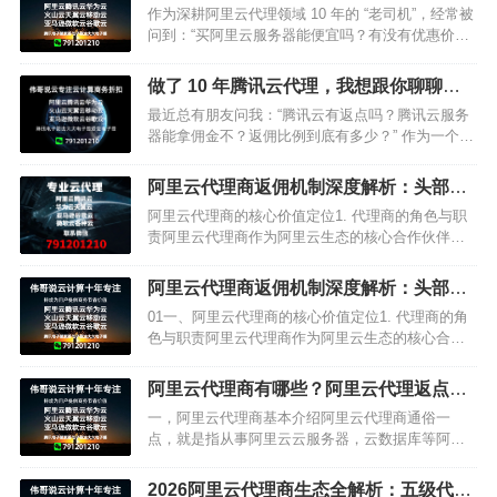
3 大省钱攻略！
作为深耕阿里云代理领域 10 年的 “老司机”，经常被
问到：“买阿里云服务器能便宜吗？有没有优惠价
格？” 今天就用实打实的行业经验告诉你：不仅能便
宜，选对渠道还能省一大笔！ 这篇文章带你解锁阿
做了 10 年腾讯云代理，我想跟你聊聊返
里云服务…
佣那些事儿​
最近总有朋友问我：“腾讯云有返点吗？腾讯云服务
器能拿佣金不？返佣比例到底有多少？” 作为一个在
腾讯云代理行业摸爬滚打了 10 年的 “老人”，今天就
来跟大家好好…
阿里云代理商返佣机制深度解析：头部代
理优势与企业合作策略
阿里云代理商的核心价值定位1. 代理商的角色与职
责阿里云代理商作为阿里云生态的核心合作伙伴，
承担着双重核心职能：• 产品销售：负责推广销售阿
里云全系列云产品，包括云服务器ECS、云数据库
阿里云代理商返佣机制深度解析：头部代
RDS、对象存…
理优势与企业合作策略
01一、阿里云代理商的核心价值定位1. 代理商的角
色与职责阿里云代理商作为阿里云生态的核心合作
伙伴，承担着双重核心职能：• 产品销售：负责推广
销售阿里云全系列云产品，包括云服务器ECS、云
阿里云代理商有哪些？阿里云代理返点是
数据库RDS…
真的么？
一，阿里云代理商基本介绍阿里云代理商通俗一
点，就是指从事阿里云云服务器，云数据库等阿里
云公有云产品销售的代理商，每销售一件阿里云公
有云产品出去，阿里云给予该代理商一定比例的提
2026阿里云代理商生态全解析：五级代理