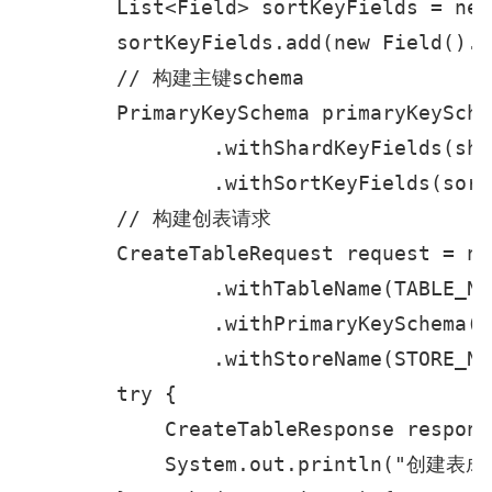
        List<Field> sortKeyFields = new
        sortKeyFields.add(new Field().w
        // 构建主键schema

        PrimaryKeySchema primaryKeySche
                .withShardKeyFields(sha
                .withSortKeyFields(sort
        // 构建创表请求

        CreateTableRequest request = ne
                .withTableName(TABLE_NAM
                .withPrimaryKeySchema(p
                .withStoreName(STORE_NAM
        try {

            CreateTableResponse respons
            System.out.println("创建表成功