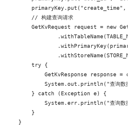
        primaryKey.put("create_time", "
        // 构建查询请求

        GetKvRequest request = new GetK
                .withTableName(TABLE_NAM
                .withPrimaryKey(primary
                .withStoreName(STORE_NAM
        try {

            GetKvResponse response = cl
            System.out.println("查询数据成
        } catch (Exception e) {

            System.err.println("查询数据
        }

    }