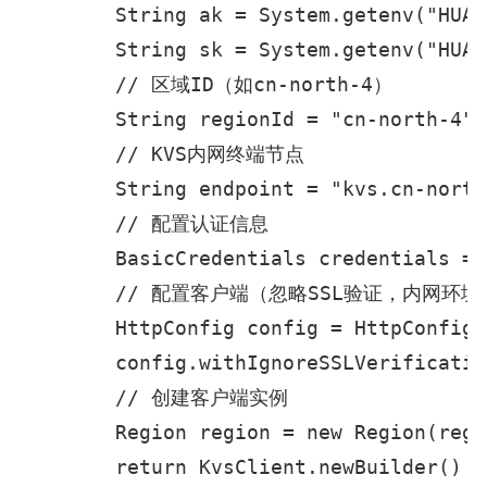
        String ak = System.getenv("HUAW
        String sk = System.getenv("HUAW
        // 区域ID（如cn-north-4）

        String regionId = "cn-north-4";

        // KVS内网终端节点

        String endpoint = "kvs.cn-north
        // 配置认证信息

        BasicCredentials credentials = 
        // 配置客户端（忽略SSL验证，内网环境
        HttpConfig config = HttpConfig.
        config.withIgnoreSSLVerificatio
        // 创建客户端实例

        Region region = new Region(regi
        return KvsClient.newBuilder()
