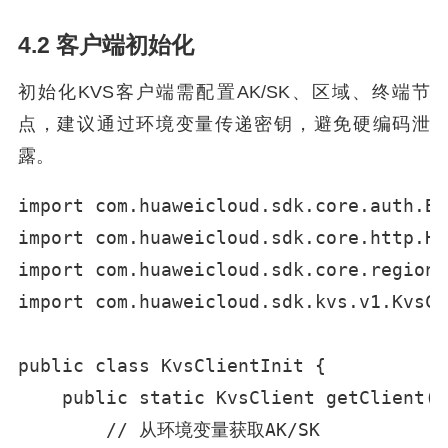
4.2 客户端初始化
初始化KVS客户端需配置AK/SK、区域、终端节
点，建议通过环境变量传递密钥，避免硬编码泄
露。
import com.huaweicloud.sdk.core.auth.Ba
import com.huaweicloud.sdk.core.http.Ht
import com.huaweicloud.sdk.core.region.
import com.huaweicloud.sdk.kvs.v1.KvsCl
public class KvsClientInit {

    public static KvsClient getClient() 
        // 从环境变量获取AK/SK
