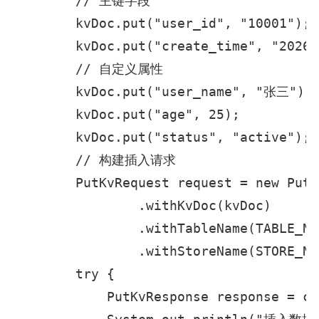
        // 主键字段

        kvDoc.put("user_id", "10001");

        kvDoc.put("create_time", "20260
        // 自定义属性

        kvDoc.put("user_name", "张三");

        kvDoc.put("age", 25);

        kvDoc.put("status", "active");

        // 构建插入请求

        PutKvRequest request = new PutK
                .withKvDoc(kvDoc)

                .withTableName(TABLE_NAM
                .withStoreName(STORE_NAM
        try {

            PutKvResponse response = cl