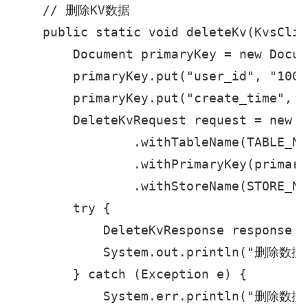
    // 删除KV数据

    public static void deleteKv(KvsClie
        Document primaryKey = new Docum
        primaryKey.put("user_id", "10001
        primaryKey.put("create_time", "
        DeleteKvRequest request = new D
                .withTableName(TABLE_NAM
                .withPrimaryKey(primary
                .withStoreName(STORE_NAM
        try {

            DeleteKvResponse response =
            System.out.println("删除数据成
        } catch (Exception e) {

            System.err.println("删除数据