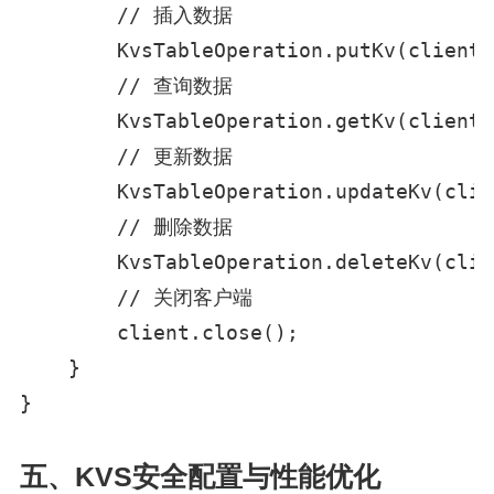
        // 插入数据

        KvsTableOperation.putKv(client);
        // 查询数据

        KvsTableOperation.getKv(client);
        // 更新数据

        KvsTableOperation.updateKv(clien
        // 删除数据

        KvsTableOperation.deleteKv(clien
        // 关闭客户端

        client.close();

    }

}
五、KVS安全配置与性能优化