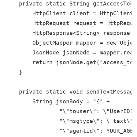
    private static String getAccessToke
        HttpClient client = HttpClient.
        HttpRequest request = HttpReque
        HttpResponse<String> response =
        ObjectMapper mapper = new Objec
        JsonNode jsonNode = mapper.read
        return jsonNode.get("access_tok
    }

    private static void sendTextMessage
        String jsonBody = "{" +

                "\"touser\": \"UserID1|
                "\"msgtype\": \"text\","
                "\"agentid\": YOUR_AGEN