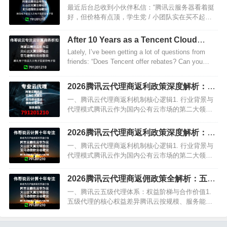
个安全真相，新手必看！
最近后台总收到小伙伴私信：“腾讯云服务器看着挺
好，但价格有点顶，学生党 / 小团队实在买不起咋
办？” 别急！今天就来手把手教你 “花小钱办大事”，
不光有省钱攻略，还会扒一扒大家最关心的安全问
After 10 Years as a Tencent Cloud
题，看完这…
Agent, Let Me Talk About Rebates
Lately, I’ve been getting a lot of questions from
friends: “Does Tencent offer rebates? Can you…
2026腾讯云代理商返利政策深度解析：头
部代理合作指南与成本优化策略
一、腾讯云代理商返利机制核心逻辑1. 行业背景与
代理模式腾讯云作为国内公有云市场的第二大领导
者（据IDC 2025年数据，占据国内27.6%的市场份
额），采用渠道商代理模式拓展市场。代理商负…
2026腾讯云代理商返利政策深度解析：头
部代理合作指南与成本优化策略
一、腾讯云代理商返利机制核心逻辑1. 行业背景与
代理模式腾讯云作为国内公有云市场的第二大领导
者（据IDC 2025年数据，占据国内27.6%的市场份
额），采用渠道商代理模式拓展市场。代理商负…
2026腾讯云代理商返佣政策全解析：五级
代理体系与企业上云成本优化指南
一、腾讯云五级代理体系：权益阶梯与合作价值1.
五级代理的核心权益差异腾讯云按规模、服务能力
与合作深度，构建了从基础到顶级的五级代理体
系，各级权益呈现显著阶梯差：•标准级代理：入门