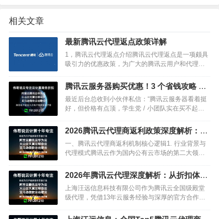
相关文章
最新腾讯云代理返点政策详解
1，腾讯云代理返点介绍腾讯云代理返点是一项颇具
吸引力的优惠政策，为广大的腾讯云用户和代理商
带来了实实在在的优惠。在此，我们将通过修辞手
法，详细介绍腾讯云代理返点的相关信息。可以加
腾讯云服务器购买优惠！3 个省钱攻略 + 1
我们微信：791201…
个安全真相，新手必看！
最近后台总收到小伙伴私信：“腾讯云服务器看着挺
好，但价格有点顶，学生党 / 小团队实在买不起咋
办？” 别急！今天就来手把手教你 “花小钱办大事”，
不光有省钱攻略，还会扒一扒大家最关心的安全问
2026腾讯云代理商返利政策深度解析：头
题，看完这…
部代理合作指南与成本优化策略
一、腾讯云代理商返利机制核心逻辑1. 行业背景与
代理模式腾讯云作为国内公有云市场的第二大领导
者（据IDC 2025年数据，占据国内27.6%的市场份
额），采用渠道商代理模式拓展市场。代理商负…
2026年腾讯云代理深度解析：从折扣体系
到最优合作策略
上海汪远信息科技有限公司作为腾讯云全国级殿堂
级代理，凭借13年云服务经验与深厚的官方合作关
系，为企业提供全方位的上云支持，可百度：上海
汪远信息科技有限公司，微信：791201210一、腾讯