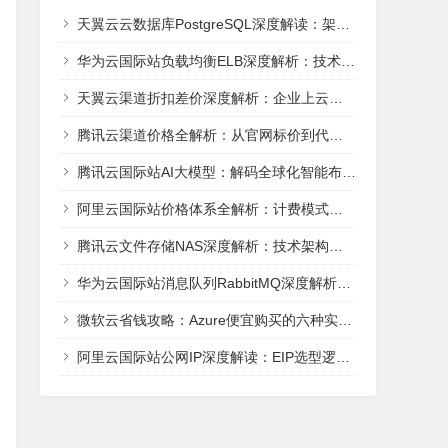
天翼云云数据库PostgreSQL深度解读：架构、性能与AI就绪能力全解析
华为云国际站负载均衡ELB深度解析：技术架构、选型实战与场景适配全攻略
天翼云渠道折扣差价深度解析：企业上云的成本优化路径
腾讯云渠道价格全解析：从官网标价到代理商折扣的省钱密码
腾讯云国际站AI大模型：解码全球化智能布局的云上棋局
阿里云国际站价格体系全解析：计费模式、折扣策略与成本优化指南
腾讯云文件存储NAS深度解析：技术架构、性能指标与实战选型指南
华为云国际站消息队列RabbitMQ深度解析：架构、性能与实战选型
微软云省钱攻略：Azure便宜购买的六种实用方法
阿里云国际站公网IP深度解读：EIP选型逻辑与成本优化实战指南