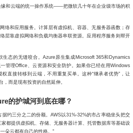
、边缘和云端的统一操作系统——把微软几十年在企业级市场的积
储、网络和应用服务。计算层有虚拟机、容器、无服务器函数；存
项；网络层靠虚拟网络和负载均衡器串联资源。应用程序服务则帮开
无缝咬合。Azure原生集成Microsoft 365和Dynamics
D）统一管理Office、云资源和安全防护。如果你已经在用Windows
把现有软件授权直接转移到云端，不用重复买单。这种“继承者优势”，让
平台，而是现有投资的自然延伸。
ure的护城河到底在哪？
计占据约三分之二的份额。AWS以31%-32%的市占率稳坐头把交
10%。三家都提供虚拟机、存储、无服务器计算、托管数据库等基础设
：“每一朵云都有自己的性格。”