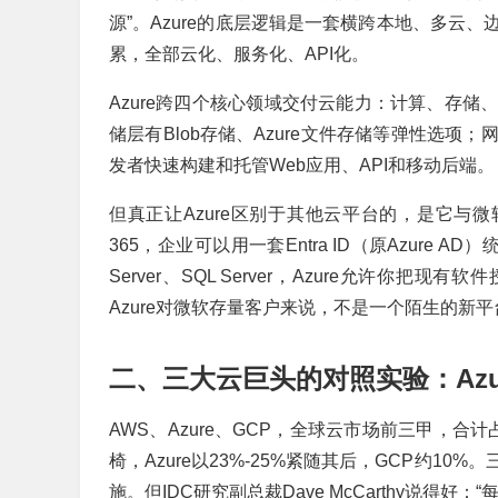
源”。Azure的底层逻辑是一套横跨本地、多云
累，全部云化、服务化、API化。
Azure跨四个核心领域交付云能力：计算、存
储层有Blob存储、Azure文件存储等弹性选
发者快速构建和托管Web应用、API和移动后端。
但真正让Azure区别于其他云平台的，是它与微软生态的
365，企业可以用一套Entra ID（原Azure A
Server、SQL Server，Azure允许你
Azure对微软存量客户来说，不是一个陌生的新
二、三大云巨头的对照实验：Az
AWS、Azure、GCP，全球云市场前三甲，合
椅，Azure以23%-25%紧随其后，GCP约
施。但IDC研究副总裁Dave McCarthy说得好