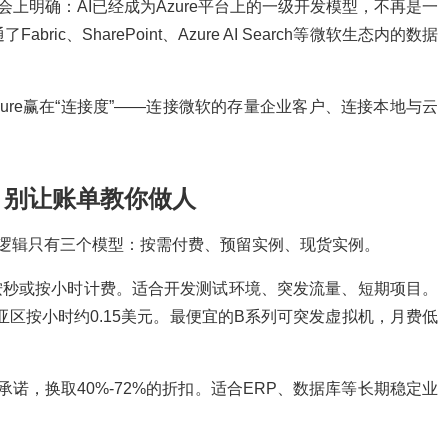
te大会上明确：AI已经成为Azure平台上的一级开发模型，不再是一
e打通了Fabric、SharePoint、Azure AI Search等微软生态内的数据
zure赢在“连接度”——连接微软的存量企业客户、连接本地与云
？别让账单教你做人
心逻辑只有三个模型：按需付费、预留实例、现货实例。
按秒或按小时计费。适合开发测试环境、突发流量、短期项目。
在东亚区按小时约0.15美元。最便宜的B系列可突发虚拟机，月费低
承诺，换取40%-72%的折扣。适合ERP、数据库等长期稳定业