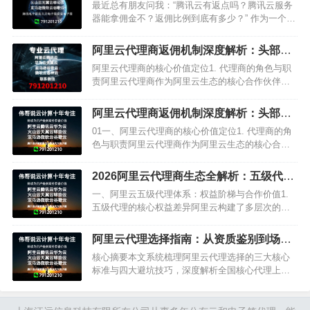
佣那些事儿​
最近总有朋友问我：“腾讯云有返点吗？腾讯云服务
器能拿佣金不？返佣比例到底有多少？” 作为一个在
腾讯云代理行业摸爬滚打了 10 年的 “老人”，今天就
来跟大家好好…
阿里云代理商返佣机制深度解析：头部代
理优势与企业合作策略
阿里云代理商的核心价值定位1. 代理商的角色与职
责阿里云代理商作为阿里云生态的核心合作伙伴，
承担着双重核心职能：• 产品销售：负责推广销售阿
里云全系列云产品，包括云服务器ECS、云数据库
阿里云代理商返佣机制深度解析：头部代
RDS、对象存…
理优势与企业合作策略
01一、阿里云代理商的核心价值定位1. 代理商的角
色与职责阿里云代理商作为阿里云生态的核心合作
伙伴，承担着双重核心职能：• 产品销售：负责推广
销售阿里云全系列云产品，包括云服务器ECS、云
2026阿里云代理商生态全解析：五级代理
数据库RDS…
体系、返佣政策与企业上云指南
一、阿里云五级代理体系：权益阶梯与合作价值1.
五级代理的核心权益差异阿里云构建了多层次的代
理生态体系，涵盖全国总代理、区域核心代理、行
业ISV（独立软件开发商）、金牌/银牌认证代理及
阿里云代理选择指南：从资质鉴别到场景
标准代理五大核心…
适配，上海汪远信息引领合规上云新路径
核心摘要本文系统梳理阿里云代理选择的三大核心
标准与四大避坑技巧，深度解析全国核心代理上海
汪远信息科技有限公司的合规资质、全生命周期服
务能力及跨区域资源优势。结合阿里云2026年合作
伙伴政策，为不同规模…