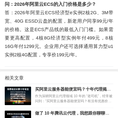
问：2026年阿里云ECS的入门价格是多少？
答：2026年阿里云ECS经济型e实例2核2G、3M带
宽、40G ESSD云盘的配置，新老用户同享99元/年
的价格。这是ECS产品线的最低入门门槛。如果需
要更高配置，4核8G经济型实例年付499元，8核
16G年付1299元。企业用户还可选择通用算力型u1
实例2核4G配置，专享价199元/年。
相关文章
买阿里云服务器能便宜吗？十年代理揭秘
3 大省钱攻略！
作为深耕阿里云代理领域 10 年的 “老司机”，经常被
问到：“买阿里云服务器能便宜吗？有没有优惠价
格？” 今天就用实打实的行业经验告诉你：不仅能便
宜，选对渠道还能省一大笔！ 这篇文章带你解锁阿
做了 10 年腾讯云代理，我想跟你聊聊返
里云服务…