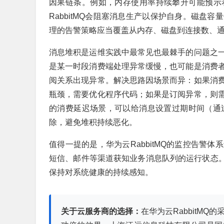
因果链条。例如，内存使用率持续攀升可能预示
RabbitMQ会阻塞消息生产以保护自身。磁盘
理的告警策略应当覆盖从内存、磁盘到连接数、
消息堆积是运维实践中最常见也最棘手的问题之
是某一时段消费端处理异常缓慢，也可能是消费
阅关系出现异常。解决思路因场景而异：如果消
瓶颈，需要优化程序代码；如果是订阅异常，则
的消费延迟场景，可以给消息设置过期时间（通过expir
除，避免堆积持续恶化。
值得一提的是，华为云RabbitMQ的监控告警
短信、邮件等渠道获知业务消息队列的运行状态。这
保持对系统健康的持续感知。
关于云服务商的选择：
在华为云RabbitM