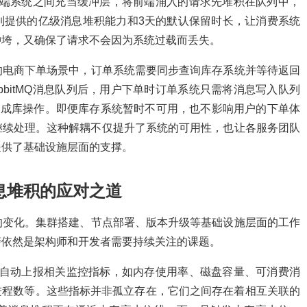
前后端系统之间充当缓冲层，将前端涌入的请求先堆积在队列中，
列提供的亿级消息堆积能力和3天的默认保留时长，让消费系统
冲垮，又确保了请求不会因为系统过载而丢失。
的电商下单场景中，订单系统需要同步查询库存系统并等待返回
bitMQ消息队列后，用户下单时订单系统只需将消息写入队列
完成库操作。即便库存系统暂时不可用，也不影响用户的下单体
继续处理。这种解耦不仅提升了系统的可用性，也让各服务团队
提供了基础设施层面的支撑。
息堆积的应对之道
的变化。集群搭建、节点部署、版本升级等基础设施层面的工作
警依然是架构师和开发者需要持续关注的课题。
例会自动上报相关监控指标，如内存使用率、磁盘容量、可消费消
g进程数等。这些指标并非孤立存在，它们之间存在着相互关联的