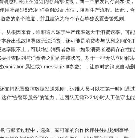
着消息堆积正在逼近内存高水位线，而一旦触发内存高水位，
容量使用率超过85%同样会触发高水位，阻塞生产流程。因此，合
通道数的多个维度，并且建议为每个节点单独设置告警规则。
一。从根因来看，堆积通常源于生产速率远大于消费速率。可能
者本身出现故障导致无法消费，还可能是消费者与队列之间的订
费速率跟不上，可以增加消费者数量；如果消费者逻辑存在性能
需要排查队列与消费者之间的连接状态。对于一些无法立即解决
ation属性或x-message-ttl参数），让超时的消息自动删
体系还支持配置监控数据发送规则，运维人员可以在第一时间通过
种“告警即服务”的能力，让团队无需7×24小时人工值守也能
Q的采购与部署过程中，选择一家可靠的合作伙伴往往能起到事半