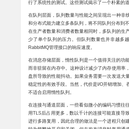
行了系统性的测试。这些测试揭示了一个朴素的
在队列层面，队列数量与性能之间呈现出一种非
和分布式能力建立多条队列，将不同队列分布到不
在生产者数量和消费者数量相同时，多队列的生
少了单个队列的压力。但队列数量也并非越多越
RabbitMQ管理接口的响应速度。
在消息存储层面，惰性队列是一个值得关注的功能。它
而非驻留在内存中。这种设计减少了内存使用率
盘所导致的性能抖动。如果业务需要一次发送大
稳定性的有效手段。当然，代价是I/O开销增加
不适合启用惰性队列。
在连接与通道层面，一些看似微小的编码习惯往往对
用TLS后占用更多，数以千计的连接可能直接导致
进行多路复用，因此合理的做法是一个进程只创