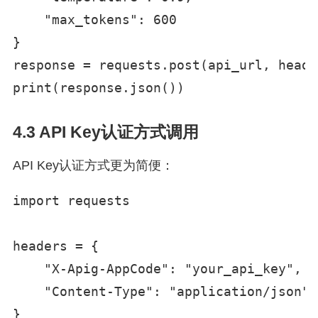
    "max_tokens": 600

}

response = requests.post(api_url, heade
print(response.json())
4.3 API Key认证方式调用
API Key认证方式更为简便：
import requests

headers = {

    "X-Apig-AppCode": "your_api_key",

    "Content-Type": "application/json"

}
