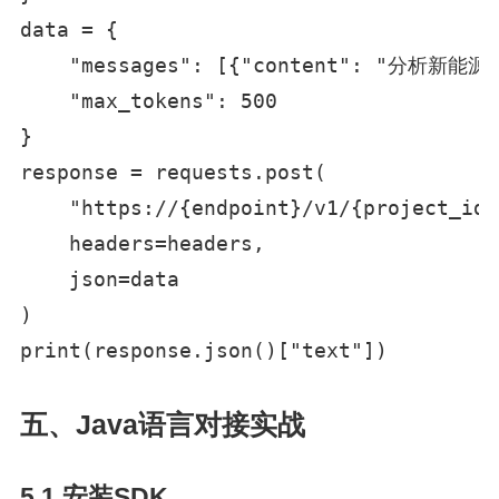
data = {

    "messages": [{"content": "分析新
    "max_tokens": 500

}

response = requests.post(

    "https://{endpoint}/v1/{project_id}
    headers=headers,

    json=data

)

print(response.json()["text"])
五、Java语言对接实战
5.1 安装SDK