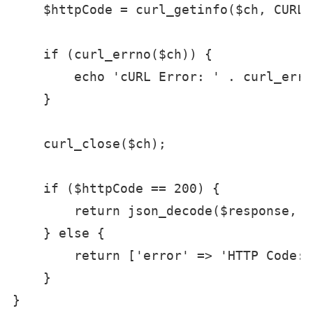
    $httpCode = curl_getinfo($ch, CURLI
    if (curl_errno($ch)) {

        echo 'cURL Error: ' . curl_erro
    }

    curl_close($ch);

    if ($httpCode == 200) {

        return json_decode($response, t
    } else {

        return ['error' => 'HTTP Code: 
    }

}
