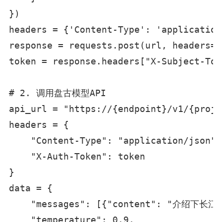
})

headers = {'Content-Type': 'application
response = requests.post(url, headers=h
token = response.headers["X-Subject-Toke
# 2. 调用盘古模型API

api_url = "https://{endpoint}/v1/{proje
headers = {

    "Content-Type": "application/json",

    "X-Auth-Token": token

}

data = {

    "messages": [{"content": "介绍下
    "temperature": 0.9,
