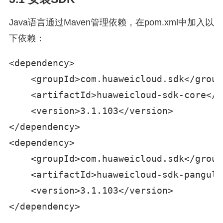
Java语言通过Maven管理依赖，在pom.xml中加入以
下依赖：
<dependency>

    <groupId>com.huaweicloud.sdk</groupI
    <artifactId>huaweicloud-sdk-core</a
    <version>3.1.103</version>

</dependency>

<dependency>

    <groupId>com.huaweicloud.sdk</groupI
    <artifactId>huaweicloud-sdk-pangula
    <version>3.1.103</version>

</dependency>