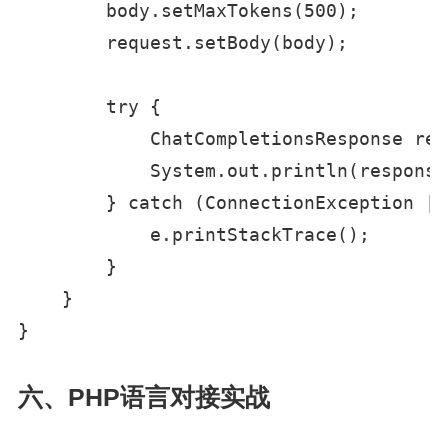
        body.setMaxTokens(500);

        request.setBody(body);

        try {

            ChatCompletionsResponse res
            System.out.println(response
        } catch (ConnectionException | 
            e.printStackTrace();

        }

    }

}
六、PHP语言对接实战