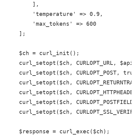
        ],

        'temperature' => 0.9,

        'max_tokens' => 600

    ];

    $ch = curl_init();

    curl_setopt($ch, CURLOPT_URL, $apiUr
    curl_setopt($ch, CURLOPT_POST, true)
    curl_setopt($ch, CURLOPT_RETURNTRAN
    curl_setopt($ch, CURLOPT_HTTPHEADER
    curl_setopt($ch, CURLOPT_POSTFIELDS
    curl_setopt($ch, CURLOPT_SSL_VERIFY
    $response = curl_exec($ch);
