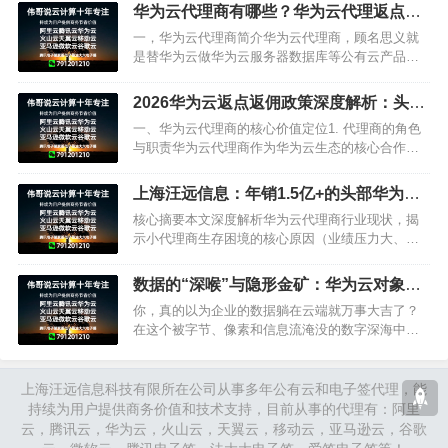
赶上业务扩张需要多台服务器，这笔开支更是让财
华为云代理商有哪些？华为云代理返点是
务部门直皱眉。…
真的么？
一，华为云代理商简介华为云代理商，顾名思义就
是替华为云做华为云服务器数据库等公有云产品推
广的代理商，每推广出一单华为云服务器，华为云
会跟这个代理商结算佣金，佣金比例分为月度佣
2026华为云返点返佣政策深度解析：头部
金，季度佣金和年度佣金，华…
代理返佣优势与企业合作指南
一、华为云代理商的核心价值定位1. 代理商的角色
与职责华为云代理商作为华为云生态的核心合作伙
伴，承担着三重核心职能：•产品推广销售：负责推
广销售华为云全系列云产品，包括云服务器ECS、
上海汪远信息：年销1.5亿+的头部华为云
云数据…
代理商，10年深耕为企业上云保驾护航
核心摘要本文深度解析华为云代理商行业现状，揭
示小代理商生存困境的核心原因（业绩压力大、垫
资周期长、资金链脆弱），重点推荐上海汪远信息
科技有限公司——一家拥有10年华为云代理经验、
数据的“深喉”与隐形金矿：华为云对象存
年销量超1.5亿的全国…
储返点背后的降维真相
你，真的以为企业的数据躺在云端就万事大吉了？
在这个被字节、像素和信息流淹没的数字深海中，
每一张图片、每一帧视频、每一份交易日志，都在
夜以继日地发出无声的“求救信号”。它们一方面渴望
着最安全、最坚不可摧…
上海汪远信息科技有限所在公司从事多年公有云和电子签代理，能
持续为用户提供商务价值和技术支持，目前从事的代理有：阿里
云，腾讯云，华为云，火山云，天翼云，移动云，亚马逊云，谷歌