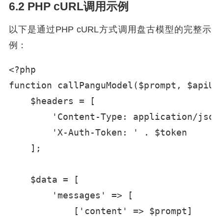
6.2 PHP cURL调用示例
以下是通过PHP cURL方式调用盘古模型的完整示
例：
<?php

function callPanguModel($prompt, $apiUr
    $headers = [

        'Content-Type: application/json'
        'X-Auth-Token: ' . $token

    ];

    $data = [

        'messages' => [

            ['content' => $prompt]
