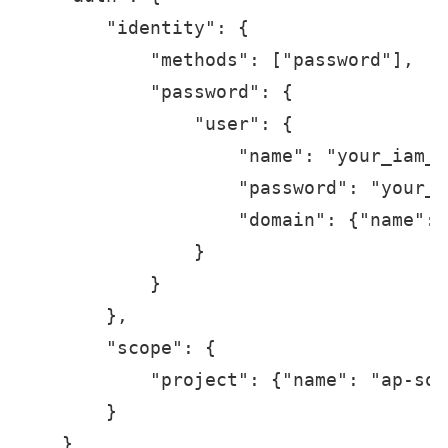
        "identity": {

            "methods": ["password"],

            "password": {

                "user": {

                    "name": "your_iam_u
                    "password": "your_p
                    "domain": {"name": 
                }

            }

        },

        "scope": {

            "project": {"name": "ap-sou
        }

    }
