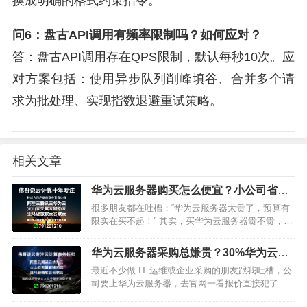
换成明确的格式约束指令。
问6：盘古API调用有频率限制吗？如何应对？
答：盘古API调用存在QPS限制，默认每秒10次。应
对方案包括：使用异步队列削峰填谷、合并多个请
求为批处理、实现指数退避重试策略。
相关文章
华为云服务器购买怎么便宜？小公司省钱
攻略来了！这样买立省好几千​
很多朋友都在吐槽：“华为云服务器太贵了，预算有
限实在买不起！” 其实，买华为云服务器贵不贵，关
键看你会不会选、会不会买。今天就来给大家分享
一套超实用的省钱攻略，小公司、创业团队也能轻
华为云服务器采购总嫌贵？30%华为云返
松用得起稳定又安全…
点返佣 + 旗舰级代理保障，这波省钱操作
最近不少做 IT 运维或企业采购的朋友跟我吐槽，公
别错过！
司要上华为云服务器，去官网一看报价直接犯了难
—— 按年付费算下来，比预期预算高出不少。要是