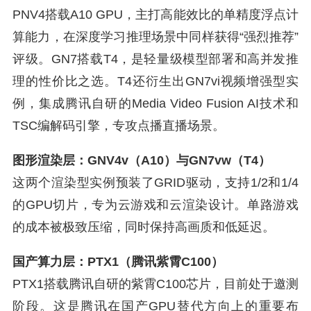
PNV4搭载A10 GPU，主打高能效比的单精度浮点计
算能力，在深度学习推理场景中同样获得“强烈推荐”
评级。GN7搭载T4，是轻量级模型部署和高并发推
理的性价比之选。T4还衍生出GN7vi视频增强型实
例，集成腾讯自研的Media Video Fusion AI技术和
TSC编解码引擎，专攻点播直播场景。
图形渲染层：GNV4v（A10）与GN7vw（T4）
这两个渲染型实例预装了GRID驱动，支持1/2和1/4
的GPU切片，专为云游戏和云渲染设计。单路游戏
的成本被极致压缩，同时保持高画质和低延迟。
国产算力层：PTX1（腾讯紫霄C100）
PTX1搭载腾讯自研的紫霄C100芯片，目前处于邀测
阶段。这是腾讯在国产GPU替代方向上的重要布