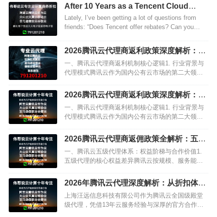
不光有省钱攻略，还会扒一扒大家最关心的安全问
After 10 Years as a Tencent Cloud
题，看完这…
Agent, Let Me Talk About Rebates
Lately, I’ve been getting a lot of questions from
friends: “Does Tencent offer rebates? Can you…
2026腾讯云代理商返利政策深度解析：头
部代理合作指南与成本优化策略
一、腾讯云代理商返利机制核心逻辑1. 行业背景与
代理模式腾讯云作为国内公有云市场的第二大领导
者（据IDC 2025年数据，占据国内27.6%的市场份
额），采用渠道商代理模式拓展市场。代理商负…
2026腾讯云代理商返利政策深度解析：头
部代理合作指南与成本优化策略
一、腾讯云代理商返利机制核心逻辑1. 行业背景与
代理模式腾讯云作为国内公有云市场的第二大领导
者（据IDC 2025年数据，占据国内27.6%的市场份
额），采用渠道商代理模式拓展市场。代理商负…
2026腾讯云代理商返佣政策全解析：五级
代理体系与企业上云成本优化指南
一、腾讯云五级代理体系：权益阶梯与合作价值1.
五级代理的核心权益差异腾讯云按规模、服务能力
与合作深度，构建了从基础到顶级的五级代理体
系，各级权益呈现显著阶梯差：•标准级代理：入门
2026年腾讯云代理深度解析：从折扣体系
门槛最低，仅能提供基…
到最优合作策略
上海汪远信息科技有限公司作为腾讯云全国级殿堂
级代理，凭借13年云服务经验与深厚的官方合作关
系，为企业提供全方位的上云支持，可百度：上海