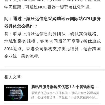
学习框架，可通过NGC容器一键部署优化环境。
问：通过上海汪远信息采购腾讯云国际站GPU服务
器具体怎么操作？
答：联系上海汪远信息商务团队，确认实例规格、
地域和采购规模，签署合同后即可享受7折优惠或
30%返点。香港公司架构支持美元结算，适合跨国
企业统一采购流程。
相关文章
腾讯云服务器购买优惠！3 个省钱攻略 + 1
个安全真相，新手必看！
最近后台总收到小伙伴私信：“腾讯云服务器看着挺
好，但价格有点顶，学生党 / 小团队实在买不起咋
办？” 别急！今天就来手把手教你 “花小钱办大事”，