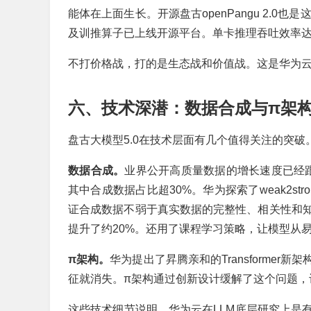
能体在上面生长。开源盘古openPangu 2.0也
及训推算子已上线开源平台。单卡推理吞吐效率
不打价格战，打的是生态战和价值战。这是华为云
六、技术深潜：数据合成与π架
盘古大模型5.0在技术层面有几个值得关注的突破
数据合成。
业界公开高质量数据的增长速度已经跟不上
其中合成数据占比超30%。华为探索了weak2s
证合成数据不弱于真实数据的完整性、相关性和
提升了约20%。还用了课程学习策略，让模型从
π架构。
华为提出了昇腾亲和的Transformer新
征就消失。π架构通过创新设计缓解了这个问题，
这些技术细节说明，华为云在LLM底层研究上是