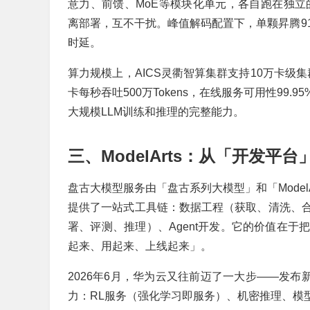
意力、前馈、MoE等模块化单元，各自跑在独立的NP
离部署，互不干扰。峰值解码配置下，单颗昇腾910C芯片
时延。
算力规模上，AICS灵衢智算集群支持10万卡级集群
卡每秒吞吐500万Tokens，在线服务可用性9
大规模LLM训练和推理的完整能力。
三、ModelArts：从「开发
盘古大模型服务由「盘古系列大模型」和「ModelArts 
提供了一站式工具链：数据工程（获取、清洗、
署、评测、推理）、Agent开发。它的价值在
起来、用起来、上线起来」。
2026年6月，华为云又往前迈了一大步——发布新一
力：RL服务（强化学习即服务）、机密推理、模