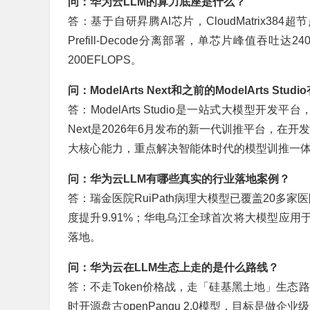
问：华为云LLM的算力底座是什么？
答：基于自研昇腾AI芯片，CloudMatrix384
Prefill-Decode分离部署，单芯片峰值吞吐达2
200EFLOPS。
问：ModelArts Next和之前的ModelArts Stu
答：ModelArts Studio是一站式大模型开发
Next是2026年6月发布的新一代训推平台，
大核心能力，重点解决智能体时代的模型训推一
问：华为云LLM有哪些真实的行业落地案例？
答：瑞金医院RuiPath病理大模型已覆盖20多家医
度提升9.91%；华电乌江全球首次将大模型应用
落地。
问：华为云在LLM生态上走的是什么路线？
答：不走Token价格战，走「硅基黑土地」生态
时开源盘古openPangu 2.0模型，目标是做