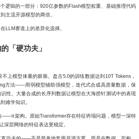
是这个逻辑的一部分：920亿参数的Flash模型权重、基础推理代码
达到主流开源模型的两倍。
在LLM赛道上的差异化选择。
构的「硬功夫」
。
模型体量的膨胀。盘古5.0的训练数据达到10T Tokens，
trong方法——用弱模型辅助强模型，迭代式合成高质量数据，保
知识性。大量合成的长序列数据让模型在大海捞针测试中的表现
易到难学知识。
架构——π架构。原始Transformer存在特征坍塌问题，模型一深特
让深层网络的特征表达更稳定。
有真功夫的——不是简单地套用开源方案，而是在数据、架构、