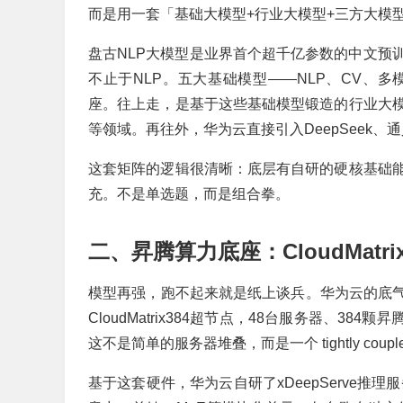
而是用一套「基础大模型+行业大模型+三方大模
盘古NLP大模型是业界首个超千亿参数的中文预
不止于NLP。五大基础模型——NLP、CV、
座。往上走，是基于这些基础模型锻造的行业大
等领域。再往外，华为云直接引入DeepSeek
这套矩阵的逻辑很清晰：底层有自研的硬核基础
充。不是单选题，而是组合拳。
二、昇腾算力底座：CloudMatrix
模型再强，跑不起来就是纸上谈兵。华为云的底气
CloudMatrix384超节点，48台服务器、3
这不是简单的服务器堆叠，而是一个 tightly cou
基于这套硬件，华为云自研了xDeepServe推理服