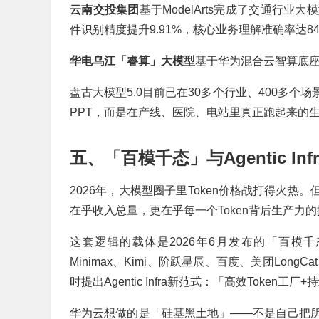
云南交投集团
基于ModelArts完成了交通行
件识别精度提升9.91%，核心业务理解准确率达8
华电乌江「睿算」大模型
基于华为混合云智算底座
盘古大模型5.0目前已在30多个行业、400多
PPT，而是在产线、医院、电站里真正跑起来的
五、「百模千态」与Agentic In
2026年，大模型圈子里Token价格战打得火热
在乎收入总量，更在乎每一个Token背后生产力
这套逻辑的载体是2026年6月发布的「百模千
Minimax、Kimi、阶跃星辰、百度、美团Lon
时提出Agentic Infra新范式：「高效Token
华为云想做的是「硅基黑土地」——不是自己把