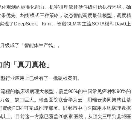
可视化观测的标准化能力。机密推理依托硬件级可信执行环境，确
效果优先、均衡模式三种策略，动态智能调度最佳模型，调度精
DeepSeek、Kimi、智谱GLM等主流SOTA模型Day0上
具」升级成了「智能体生产线」。
力的「真刀真枪」
模型行业应用上已经有了一批硬核案例。
流程的临床级病理大模型，覆盖90%的中国常见癌种和90%的
2万名，缺口巨大。瑞金医院联合华为云，用端云协同架构让基
消费级PC即可完成推理部署。邯郸市中心医院用本地病理数据
%以上。目前这一方案已覆盖20多家医院，从顶尖三甲到县域医