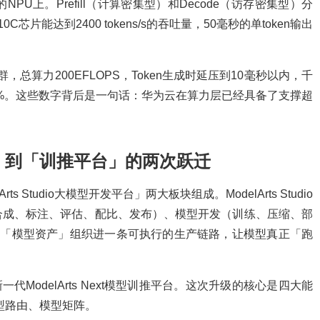
U上。Prefill（计算密集型）和Decode（访存密集型）分
能达到2400 tokens/s的吞吐量，50毫秒的单token输出
，总算力200EFLOPS，Token生成时延压到10毫秒以内，千
9.95%。这些数字背后是一句话：华为云在算力层已经具备了支撑超
平台」到「训推平台」的两次跃迁
Studio大模型开发平台」两大板块组成。ModelArts Studio
合成、标注、评估、配比、发布）、模型开发（训练、压缩、部
于把「模型资产」组织进一条可执行的生产链路，让模型真正「跑
代ModelArts Next模型训推平台。这次升级的核心是四大能
型路由、模型矩阵。