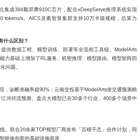
超节点集成384颗昇腾910C芯片，配合xDeepServe推理系统实现
400 tokens/s。AICS灵衢智算集群支持10万卡级规模，总算力
dio有什么区别？
平台，提供数据工程、模型训练、部署等全流程工具链。ModelArts
在开发能力基础上增加了RL服务、机密推理、模型路由、模型矩阵四
体化问题。
院，诊断准确率超90%；云南交投基于ModelArts使交通预测精
于江河径流预测。盘古大模型已在30多个行业、400多个场景中
路线。联合20余家TOP模型厂商发布「百模千态」合作计划，同
企业级智能体创新的基础设施底座。