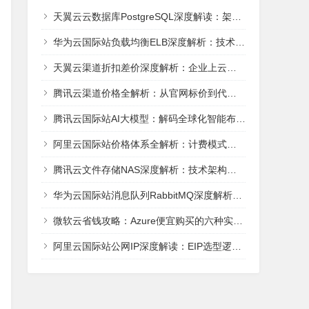
天翼云云数据库PostgreSQL深度解读：架构、性能与AI就绪能力全解析
华为云国际站负载均衡ELB深度解析：技术架构、选型实战与场景适配全攻略
天翼云渠道折扣差价深度解析：企业上云的成本优化路径
腾讯云渠道价格全解析：从官网标价到代理商折扣的省钱密码
腾讯云国际站AI大模型：解码全球化智能布局的云上棋局
阿里云国际站价格体系全解析：计费模式、折扣策略与成本优化指南
腾讯云文件存储NAS深度解析：技术架构、性能指标与实战选型指南
华为云国际站消息队列RabbitMQ深度解析：架构、性能与实战选型
微软云省钱攻略：Azure便宜购买的六种实用方法
阿里云国际站公网IP深度解读：EIP选型逻辑与成本优化实战指南