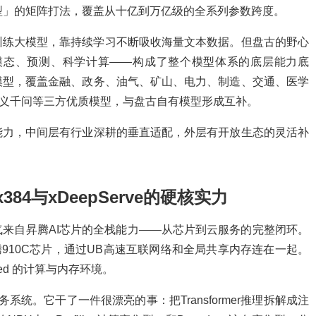
型」的矩阵打法，覆盖从十亿到万亿级的全系列参数跨度。
训练大模型，靠持续学习不断吸收海量文本数据。但盘古的野心
多模态、预测、科学计算——构成了整个模型体系的底层能力底
模型，覆盖金融、政务、油气、矿山、电力、制造、交通、医学
、通义千问等三方优质模型，与盘古自有模型形成互补。
能力，中间层有行业深耕的垂直适配，外层有开放生态的灵活补
384与xDeepServe的硬核实力
来自昇腾AI芯片的全栈能力——从芯片到云服务的完整闭环。
84颗昇腾910C芯片，通过UB高速互联网络和全局共享内存连在一起。
pled 的计算与内存环境。
务系统。它干了一件很漂亮的事：把Transformer推理拆解成注