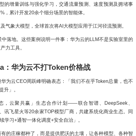
业大模型的增量训练与强化学习，交通流量预测、速度预测及拥堵事
4%，累计开发20余个细分场景的智能体。
及气象大模型，全球首次将AI大模型应用于江河径流预测。
个场景中落地。这些案例说明一件事：华为云的LLM不是实验室里的
生产力工具。
fra：华为云不打Token价格战
。但华为云CEO周跃峰明确表态：「我们不在乎Token总量，也不
的提升」。
态，云聚共赢」生态合作计划——联合智谱、DeepSeek、
gCat、讯飞星火等20余家TOP模型厂商，共建系统化商业生态。同
工厂+持续学习+通智一体化调度+安全自治」。
所有的庄稼都种了，而是提供肥沃的土壤，让各种模型、各种智