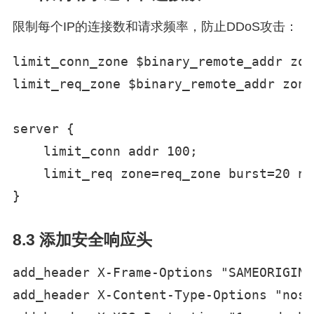
限制每个IP的连接数和请求频率，防止DDoS攻击：
limit_conn_zone $binary_remote_addr zon
limit_req_zone $binary_remote_addr zone
server {

    limit_conn addr 100;

    limit_req zone=req_zone burst=20 no
}
8.3 添加安全响应头
add_header X-Frame-Options "SAMEORIGIN"
add_header X-Content-Type-Options "nosn