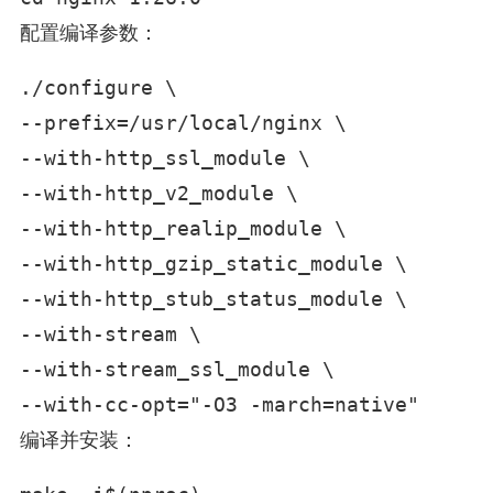
配置编译参数：
./configure \

--prefix=/usr/local/nginx \

--with-http_ssl_module \

--with-http_v2_module \

--with-http_realip_module \

--with-http_gzip_static_module \

--with-http_stub_status_module \

--with-stream \

--with-stream_ssl_module \

--with-cc-opt="-O3 -march=native"
编译并安装：