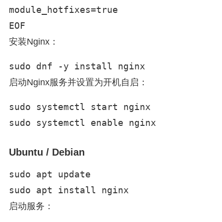
module_hotfixes=true

EOF
安装Nginx：
sudo dnf -y install nginx
启动Nginx服务并设置为开机自启：
sudo systemctl start nginx

sudo systemctl enable nginx
Ubuntu / Debian
sudo apt update

sudo apt install nginx
启动服务：