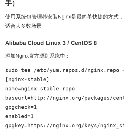
手）
使用系统包管理器安装Nginx是最简单快捷的方式，
适合大多数场景。
Alibaba Cloud Linux 3 / CentOS 8
添加Nginx官方源到系统中：
sudo tee /etc/yum.repos.d/nginx.repo <<
[nginx-stable]

name=nginx stable repo

baseurl=http://nginx.org/packages/cento
gpgcheck=1

enabled=1

gpgkey=https://nginx.org/keys/nginx_sig