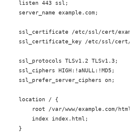
    listen 443 ssl;

    server_name example.com;

    ssl_certificate /etc/ssl/cert/examp
    ssl_certificate_key /etc/ssl/cert/e
    ssl_protocols TLSv1.2 TLSv1.3;

    ssl_ciphers HIGH:!aNULL:!MD5;

    ssl_prefer_server_ciphers on;

    location / {

        root /var/www/example.com/html;

        index index.html;

    }
