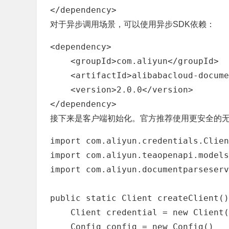
</dependency>
对于异步调用场景，可以使用异步SDK依赖：
<dependency>

    <groupId>com.aliyun</groupId>

    <artifactId>alibabacloud-docume
    <version>2.0.0</version>

</dependency>
接下来是客户端初始化。官方推荐使用更安全的无AK
import com.aliyun.credentials.Clien
import com.aliyun.teaopenapi.models
import com.aliyun.documentparseserv
public static Client createClient()
    Client credential = new Client(
    Config config = new Config()
