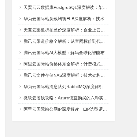
天翼云云数据库PostgreSQL深度解读：架构、性能与AI就绪能力全解析
华为云国际站负载均衡ELB深度解析：技术架构、选型实战与场景适配全攻略
天翼云渠道折扣差价深度解析：企业上云的成本优化路径
腾讯云渠道价格全解析：从官网标价到代理商折扣的省钱密码
腾讯云国际站AI大模型：解码全球化智能布局的云上棋局
阿里云国际站价格体系全解析：计费模式、折扣策略与成本优化指南
腾讯云文件存储NAS深度解析：技术架构、性能指标与实战选型指南
华为云国际站消息队列RabbitMQ深度解析：架构、性能与实战选型
微软云省钱攻略：Azure便宜购买的六种实用方法
阿里云国际站公网IP深度解读：EIP选型逻辑与成本优化实战指南