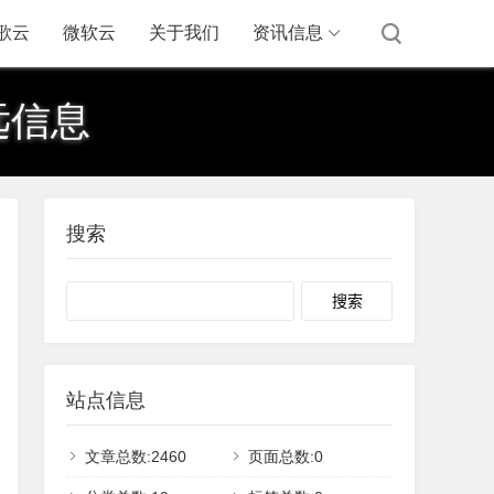
歌云
微软云
关于我们
资讯信息
远信息
搜索
Search
站点信息
文章总数:2460
页面总数:0