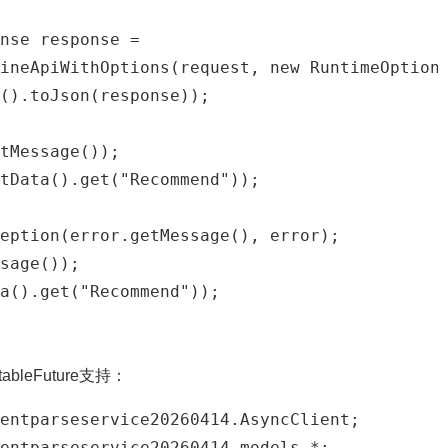
nse response = 

ineApiWithOptions(request, new RuntimeOptions
().toJson(response));

tMessage());

tData().get("Recommend"));

eption(error.getMessage(), error);

sage());

a().get("Recommend"));

leFuture支持：
entparseservice20260414.AsyncClient;

entparseservice20260414.models.*;
