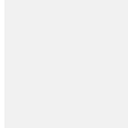
());
