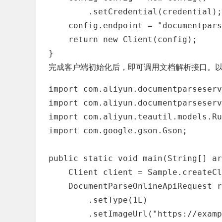
        .setCredential(credential);

    config.endpoint = "documentpars
    return new Client(config);

}
完成客户端初始化后，即可调用文档解析接口。
import com.aliyun.documentparseserv
import com.aliyun.documentparseserv
import com.aliyun.teautil.models.Ru
import com.google.gson.Gson;

public static void main(String[] ar
    Client client = Sample.createCl
    DocumentParseOnlineApiRequest r
        .setType(1L)

        .setImageUrl("https://examp