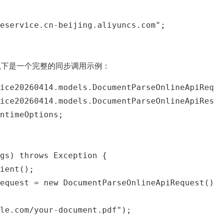
eservice.cn-beijing.aliyuncs.com";

以下是一个完整的同步调用示例：
ice20260414.models.DocumentParseOnlineApiRequ
ice20260414.models.DocumentParseOnlineApiResp
ntimeOptions;

gs) throws Exception {

ient();

equest = new DocumentParseOnlineApiRequest()

le.com/your-document.pdf");
