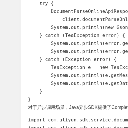
    try {

        DocumentParseOnlineApiRespo
            client.documentParseOnl
        System.out.println(new Gson
    } catch (TeaException error) {

        System.out.println(error.ge
        System.out.println(error.ge
    } catch (Exception error) {

        TeaException e = new TeaExc
        System.out.println(e.getMes
        System.out.println(e.getDat
    }

}
对于异步调用场景，Java异步SDK提供了Completab
import com.aliyun.sdk.service.docum
import com.aliyun.sdk.service.docum