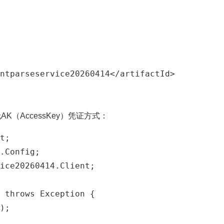
ntparseservice20260414</artifactId>

（AccessKey）凭证方式：
t;

.Config;

ice20260414.Client;

 throws Exception {

);
