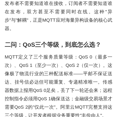
发布者不需要知道谁在接收，订阅者不需要知道谁
在发布，双方甚至不需要同时在线。这种"异
步"与"解耦"，正是MQTT应对海量异构设备的核心武
器。
二问：QoS三个等级，到底怎么选？
MQTT定义了三个服务质量等级：QoS 0（最多一
次）、QoS 1（至少一次）、QoS 2（仅一次）。这
像极了物流行业的三种配送标准——平邮不保证送
达、挂号信必达但可能重复、专递精准唯一。传感
器数据上报用QoS 0足矣，丢了下一轮还会来；远程
控制指令必须用QoS 1确保送达；金融级交易场景才
需要QoS 2的"仅此一次"。阿里云MQTT完整支持这
三个等级，让开发者根据业务重要性"丰俭由人"。