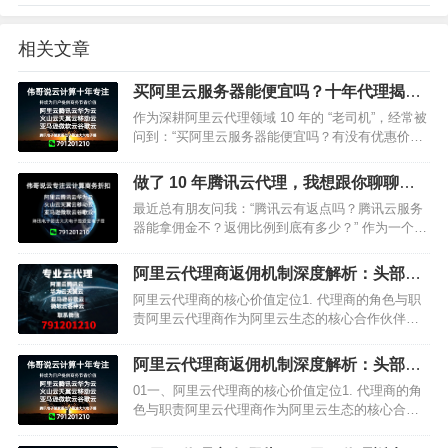
相关文章
买阿里云服务器能便宜吗？十年代理揭秘
3 大省钱攻略！
作为深耕阿里云代理领域 10 年的 “老司机”，经常被
问到：“买阿里云服务器能便宜吗？有没有优惠价
格？” 今天就用实打实的行业经验告诉你：不仅能便
宜，选对渠道还能省一大笔！ 这篇文章带你解锁阿
做了 10 年腾讯云代理，我想跟你聊聊返
里云服务…
佣那些事儿​
最近总有朋友问我：“腾讯云有返点吗？腾讯云服务
器能拿佣金不？返佣比例到底有多少？” 作为一个在
腾讯云代理行业摸爬滚打了 10 年的 “老人”，今天就
来跟大家好好…
阿里云代理商返佣机制深度解析：头部代
理优势与企业合作策略
阿里云代理商的核心价值定位1. 代理商的角色与职
责阿里云代理商作为阿里云生态的核心合作伙伴，
承担着双重核心职能：• 产品销售：负责推广销售阿
里云全系列云产品，包括云服务器ECS、云数据库
阿里云代理商返佣机制深度解析：头部代
RDS、对象存…
理优势与企业合作策略
01一、阿里云代理商的核心价值定位1. 代理商的角
色与职责阿里云代理商作为阿里云生态的核心合作
伙伴，承担着双重核心职能：• 产品销售：负责推广
销售阿里云全系列云产品，包括云服务器ECS、云