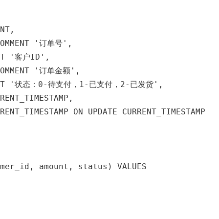
NT,

COMMENT '订单号',

NT '客户ID',

COMMENT '订单金额',

MMENT '状态：0-待支付，1-已支付，2-已发货',

RENT_TIMESTAMP,

RENT_TIMESTAMP ON UPDATE CURRENT_TIMESTAMP

mer_id, amount, status) VALUES
