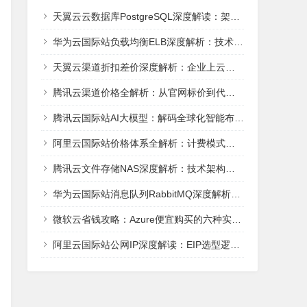
天翼云云数据库PostgreSQL深度解读：架构、性能与AI就绪能力全解析
华为云国际站负载均衡ELB深度解析：技术架构、选型实战与场景适配全攻略
天翼云渠道折扣差价深度解析：企业上云的成本优化路径
腾讯云渠道价格全解析：从官网标价到代理商折扣的省钱密码
腾讯云国际站AI大模型：解码全球化智能布局的云上棋局
阿里云国际站价格体系全解析：计费模式、折扣策略与成本优化指南
腾讯云文件存储NAS深度解析：技术架构、性能指标与实战选型指南
华为云国际站消息队列RabbitMQ深度解析：架构、性能与实战选型
微软云省钱攻略：Azure便宜购买的六种实用方法
阿里云国际站公网IP深度解读：EIP选型逻辑与成本优化实战指南