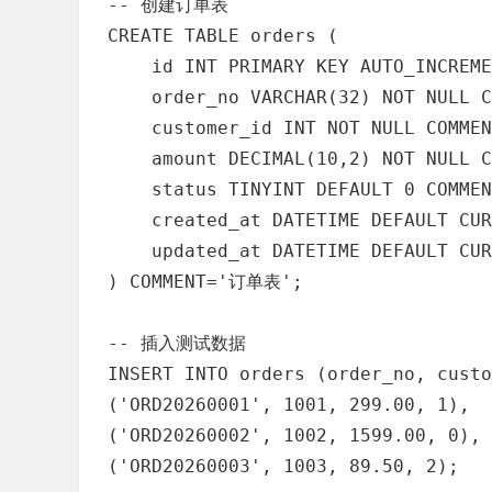
-- 创建订单表

CREATE TABLE orders (

    id INT PRIMARY KEY AUTO_INCREME
    order_no VARCHAR(32) NOT NULL 
    customer_id INT NOT NULL COMME
    amount DECIMAL(10,2) NOT NULL 
    status TINYINT DEFAULT 0 CO
    created_at DATETIME DEFAULT CUR
    updated_at DATETIME DEFAULT CUR
) COMMENT='订单表';

-- 插入测试数据

INSERT INTO orders (order_no, custo
('ORD20260001', 1001, 299.00, 1),

('ORD20260002', 1002, 1599.00, 0),

('ORD20260003', 1003, 89.50, 2);