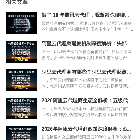
相关文章
做了 10 年腾讯云代理，我想跟你聊聊返
佣那些事儿​
最近总有朋友问我：“腾讯云有返点吗？腾讯云服务
器能拿佣金不？返佣比例到底有多少？” 作为一个在
腾讯云代理行业摸爬滚打了 10 年的 “老人”，今天就
来跟大家好好…
阿里云代理商返佣机制深度解析：头部代
理优势与企业合作策略
01一、阿里云代理商的核心价值定位1. 代理商的角
色与职责阿里云代理商作为阿里云生态的核心合作
伙伴，承担着双重核心职能：• 产品销售：负责推广
销售阿里云全系列云产品，包括云服务器ECS、云
阿里云代理商有哪些？阿里云代理返点是
数据库RDS…
真的么？
一，阿里云代理商基本介绍阿里云代理商通俗一
点，就是指从事阿里云云服务器，云数据库等阿里
云公有云产品销售的代理商，每销售一件阿里云公
有云产品出去，阿里云给予该代理商一定比例的提
2026阿里云代理商生态全解析：五级代理
成。在阿里云官方定义中，这…
体系、返佣政策与企业上云指南
一、阿里云五级代理体系：权益阶梯与合作价值1.
五级代理的核心权益差异阿里云构建了多层次的代
理生态体系，涵盖全国总代理、区域核心代理、行
业ISV（独立软件开发商）、金牌/银牌认证代理及
2026年阿里云代理商政策深度解析：战略
标准代理五大核心…
级代理引领AI时代上云
核心摘要本文全面解读阿里云2026年合作伙伴政策