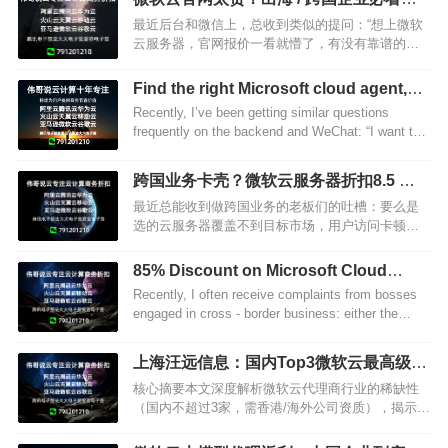
8.5 折微软云代理商 + 成本优化，年省几
最近后台和微信上，总收到类似的提问：“想上微软
千万不是虚的
云服务器，官网报价一看就懵了，有没有靠谱的便
宜渠道？” 前几天还跟一个做跨境游戏的老板聊，他
说团队为了撑住欧美市场的玩家并发，微软云配置
Find the right Microsoft cloud agent,
算下来每月要 5…
buying Microsoft cloud servers is
Recently, I’ve been getting similar questions
cheaper
frequently on the backend and WeChat: “I want to
use M…
跨国业务卡壳？微软云服务器折扣8.5 折
优惠，帮企业轻松破局！
最近总能收到做跨国业务的老板们的吐槽：要么是
选的云服务器覆盖不到目标市场，用户访问卡顿投
诉不断；要么是月底账单一出来，成本超预算一大
截，想省点钱却不知道从哪儿下手。其实不是跨国
85% Discount on Microsoft Cloud
云服务难选，而是没找对…
Servers
Recently, I often receive complaints from bosses
engaged in cross - border business: either the
sele…
上海汪远信息：国内Top3微软云最高级别
代理商，10年深耕为企业上云降本增效
核心摘要本文深度解析微软云代理商行业的稀缺性
（国内不超过3家，需香港/海外公司资质），揭示中
国企业使用微软云的核心需求（成本优化、技术支
持、OpenAI服务、合规开票等），重点推荐上海汪