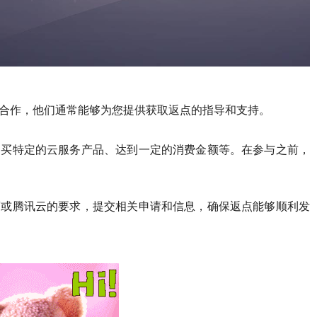
合作，他们通常能够为您提供获取返点的指导和支持。
购买特定的云服务产品、达到一定的消费金额等。在参与之前，
商或腾讯云的要求，提交相关申请和信息，确保返点能够顺利发