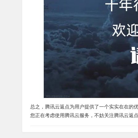
总之，腾讯云返点为用户提供了一个实实在在的
您正在考虑使用腾讯云服务，不妨关注腾讯云返