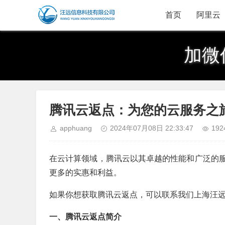
首页
阿里云
加微
腾讯云返点：为您的云服务之
apphuang
2024年07月08日 22:33:47
192
在云计算领域，腾讯云以其卓越的性能和广泛的
更多的实惠和利益。
如果你想获取腾讯云返点，可以联系我们上海汪
一、腾讯云返点简介