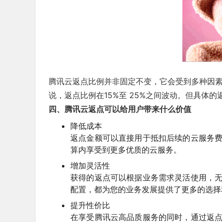
腾讯云返点比例并非固定不变，它会受到多种因
说，返点比例在15%至 25%之间波动。但具体
四、腾讯云返点可以给用户带来什么价值
降低成本
返点金额可以直接用于抵扣后续的云服务
算内享受到更多优质的云服务。
增加灵活性
获得的返点可以根据业务需求灵活使用，
配置，都为您的业务发展提供了更多的选择
提升性价比
在享受腾讯云高品质服务的同时，通过返