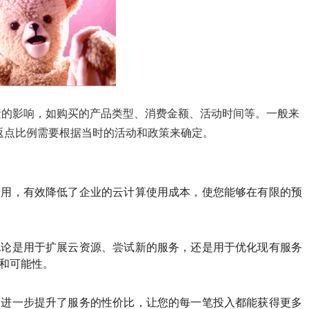
素的影响，如购买的产品类型、消费金额、活动时间等。一般来
的返点比例需要根据当时的活动和政策来确定。
费用，有效降低了企业的云计算使用成本，使您能够在有限的预
无论是用于扩展云资源、尝试新的服务，还是用于优化现有服务
和可能性。
点进一步提升了服务的性价比，让您的每一笔投入都能获得更多