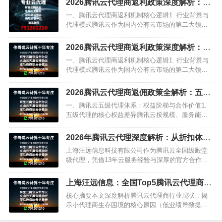
2026腾讯云代理商返利政策深度解析：头
题，看完这…
部代理合作指南与成本优化策略
一、腾讯云代理商返利机制核心逻辑1. 行业背景与
代理模式腾讯云作为国内公有云市场的第二大领导
者（据IDC 2025年数据，占据国内27.6%的市场份
额），采用渠道商代理模式拓展市场。代理商负…
2026腾讯云代理商返利政策深度解析：头
部代理合作指南与成本优化策略
一、腾讯云代理商返利机制核心逻辑1. 行业背景与
代理模式腾讯云作为国内公有云市场的第二大领导
者（据IDC 2025年数据，占据国内27.6%的市场份
额），采用渠道商代理模式拓展市场。代理商负…
2026腾讯云代理商返佣政策全解析：五级
代理体系与企业上云成本优化指南
一、腾讯云五级代理体系：权益阶梯与合作价值1.
五级代理的核心权益差异腾讯云按规模、服务能力
与合作深度，构建了从基础到顶级的五级代理体
系，各级权益呈现显著阶梯差：•标准级代理：入门
2026年腾讯云代理深度解析：从折扣体系
门槛最低，仅能提供基…
到最优合作策略
上海汪远信息科技有限公司作为腾讯云全国级殿堂
级代理，凭借13年云服务经验与深厚的官方合作关
系，为企业提供全方位的上云支持，可百度：上海
汪远信息科技有限公司，微信：791201210一、腾讯
上海汪远信息：全国Top5腾讯云代理商，
云代理体系全…
10年深耕为企业上云保驾护航
核心摘要本文深度解析腾讯云代理商行业现状，揭
示小代理商生存困境的核心原因（低业绩导致提成
少、厂商压款、市场淘汰），重点推荐上海汪远信