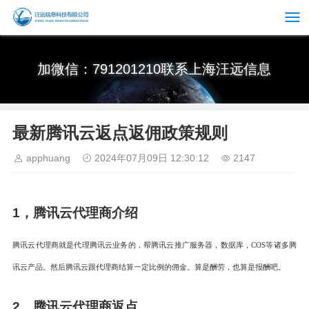
加微信：791201210联系上海汪远信息
最新腾讯云返点返佣政策规则
apphuang
2024年07月09日 12:30:12
2147
1
，腾讯云代理商介绍
腾讯云代理商就是代理腾讯云业务的，帮腾讯云推广服务器，数据库，
COS等诸多腾
讯云产品。然后腾讯云跟代理商结算一定比例的佣金。
算是酬劳，也算是报酬吧。
2
，腾讯云代理商返点