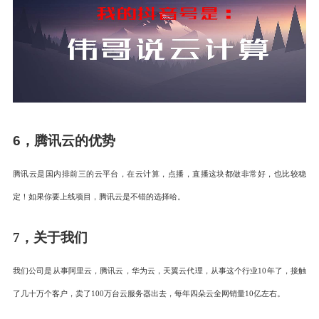
6
，腾讯云的优势
腾讯云是国内排前三的云平台，在云计算，点播，直播这块都做非常好
，
也比较稳
定
！
如果你要上线项目，腾讯云是不错的选择哈。
7，
关于我们
我们公司是从事阿里云，腾讯云，华为云，天翼云代理，从事这个行业
10
年了，接触
了几十万个客户，卖了
100
万台云服务器出去，每年四朵云全网销量
10
亿左右。