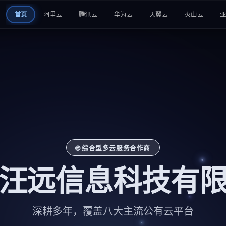
首页
阿里云
腾讯云
华为云
天翼云
火山云
🌐 综合型多云服务合作商
汪远信息科技有
深耕多年，覆盖八大主流公有云平台