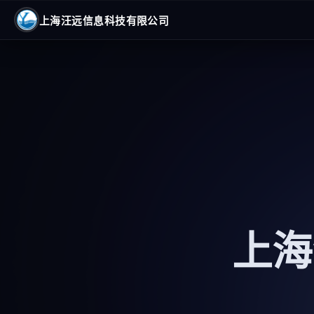
上海汪远信息科技有限公司
上海