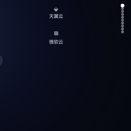
💎
天翼云
🟦
微软云