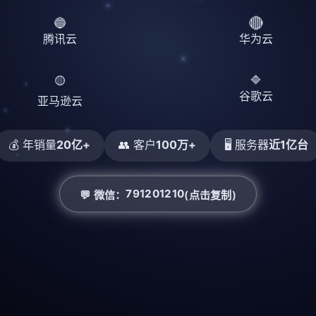
🔵
🔴
腾讯云
华为云
🔷
🟡
谷歌云
亚马逊云
💰 年销量
20亿+
👥 客户
100万+
🖥️ 服务器
近1亿台
791201210
💬 微信：
(点击复制)