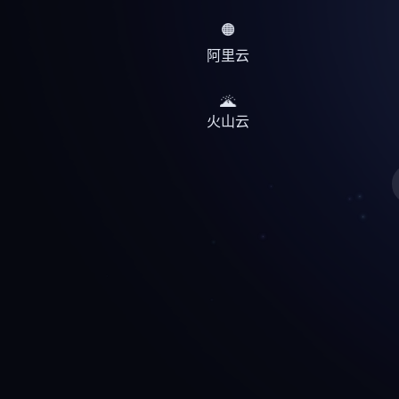
🟠
阿里云
🌋
火山云