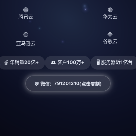
🔴
🔵
腾讯云
华为云
🔷
🟡
谷歌云
亚马逊云
💰 年销量
20亿+
👥 客户
100万+
🖥️ 服务器
近1亿台
791201210
💬 微信：
(点击复制)