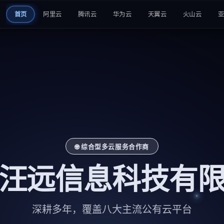
首页
阿里云
腾讯云
华为云
天翼云
火山云
🌐 综合型多云服务合作商
汪远信息科技有
深耕多年，覆盖八大主流公有云平台