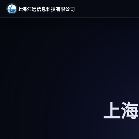
上海汪远信息科技有限公司
上海