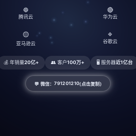
🔵
🔴
腾讯云
华为云
🟡
🔷
谷歌云
亚马逊云
💰 年销量
20亿+
👥 客户
100万+
🖥️ 服务器
近1亿台
791201210
💬 微信：
(点击复制)