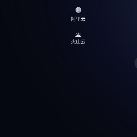
🟠
阿里云
🌋
火山云