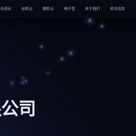
亚马逊云
谷歌云
微软云
电子签
关于我们
资讯信息
限公司