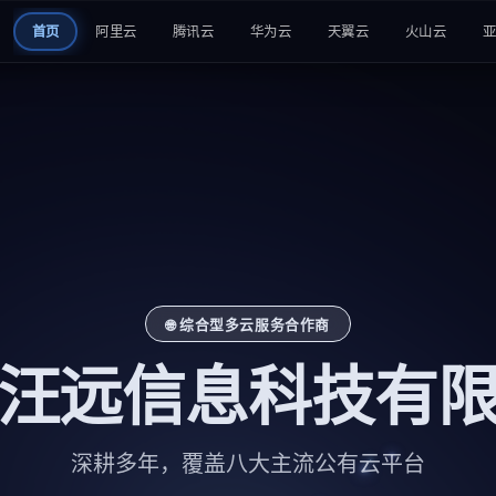
首页
阿里云
腾讯云
华为云
天翼云
火山云
🌐 综合型多云服务合作商
汪远信息科技有
深耕多年，覆盖八大主流公有云平台