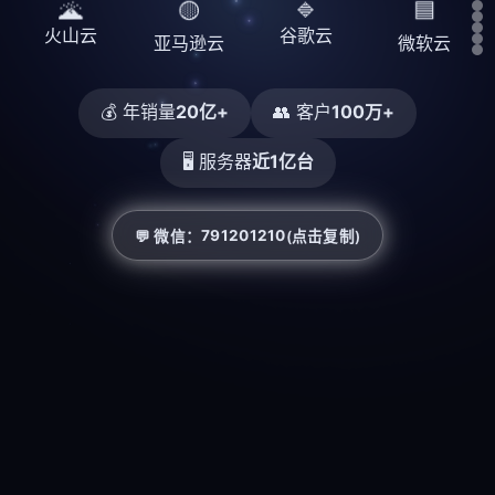
🌋
🟦
🟡
🔷
火山云
谷歌云
亚马逊云
微软云
💰 年销量
20亿+
👥 客户
100万+
🖥️ 服务器
近1亿台
791201210
💬 微信：
(点击复制)