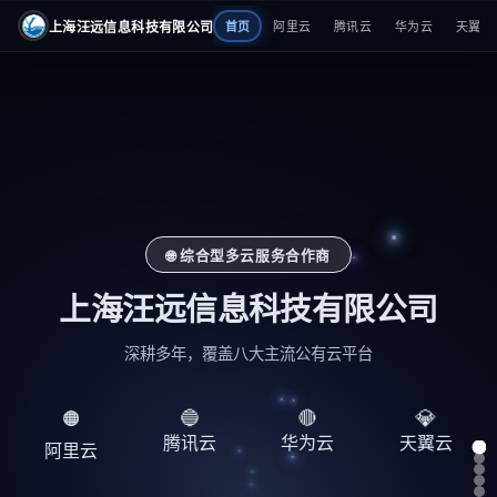
上海汪远信息科技有限公司
首页
阿里云
腾讯云
华为云
天翼云
🌐 综合型多云服务合作商
上海汪远信息科技有限公司
深耕多年，覆盖八大主流公有云平台
💎
🔵
🔴
🟠
腾讯云
华为云
天翼云
阿里云