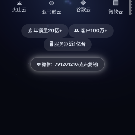
🔷
🟦
🌋
🟡
火山云
谷歌云
亚马逊云
微软云
💰 年销量
20亿+
👥 客户
100万+
🖥️ 服务器
近1亿台
791201210
💬 微信：
(点击复制)